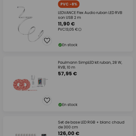
PVC -8%
LEDVANCE Flex Audio ruban LED RVB
son USB 2 m
11,90 €
PVC
13,05 €
En stock
Paulmann SimpLED kit ruban, 28 W,
RVB, 10 m
57,95 €
En stock
Set de base LED RGB + blanc chaud
de 300 cm
126,00 €