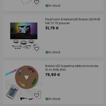
En stock
Paulmann EntertainLED Ruban LED RVB
Set TV 75 pouces
31,75 €
En stock
Ruban LED Superline, télécommande,
10 m, RVB, IP44
75,90 €
En stock