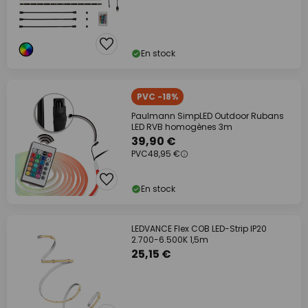
En stock
PVC -18%
Paulmann SimpLED Outdoor Rubans
LED RVB homogènes 3m
39,90 €
PVC
48,95 €
En stock
LEDVANCE Flex COB LED-Strip IP20
2.700-6.500K 1,5m
25,15 €