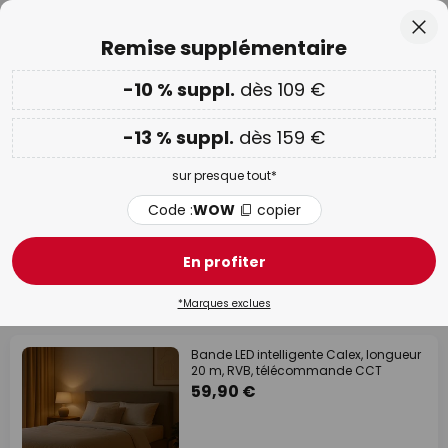
Recommandé sur Trustpilot
Allez
Fer
Remise supplémentaire
au
contenu
ercher
-10 % suppl.
dès 109 €
Plus que
01 J 16 H 27 M 09 S
-10 % suppl. dès 109 € & -13 % suppl. dès 159 €
sur
presque tout
-13 % suppl.
dès 159 €
Code :
WOW
copier
sur presque tout*
PROMOS :
jusqu'à -70 %
Code :
WOW
copier
Rubans led
En profiter
81 article(s)
Filtrer
1
*Marques exclues
Bande LED intelligente Calex, longueur
20 m, RVB, télécommande CCT
59,90 €