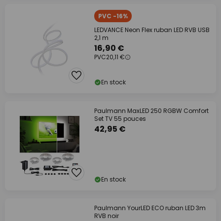
PVC -16%
LEDVANCE Neon Flex ruban LED RVB USB
2,1 m
16,90 €
PVC
20,11 €
En stock
Paulmann MaxLED 250 RGBW Comfort
Set TV 55 pouces
42,95 €
En stock
Paulmann YourLED ECO ruban LED 3m
RVB noir