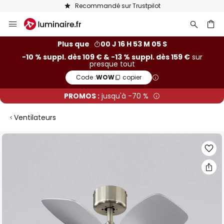
Recommandé sur Trustpilot
Allez
au
contenu
ercher
Plus que
00 J 16 H 53 M 04 S
-10 % suppl. dès 109 € & -13 % suppl. dès 159 €
sur
presque tout
Code :
WOW
copier
PROMOS :
jusqu'à -70 %
Ventilateurs
Skip
to
the
end
of
the
images