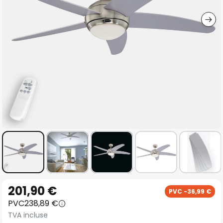
gallery
Skip
201,90 €
PVC -36,99 €
to
PVC
238,89 €
the
TVA incluse
beginning