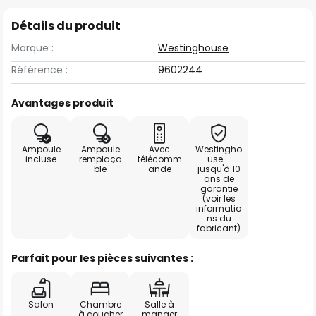
Détails du produit
Marque :
Westinghouse
Référence :
9602244
Avantages produit
Ampoule
Ampoule
Avec
Westingho
incluse
remplaça
télécomm
use –
ble
ande
jusqu'à 10
ans de
garantie
(voir les
informatio
ns du
fabricant)
Parfait pour les pièces suivantes :
Salon
Chambre
Salle à
à coucher
manger