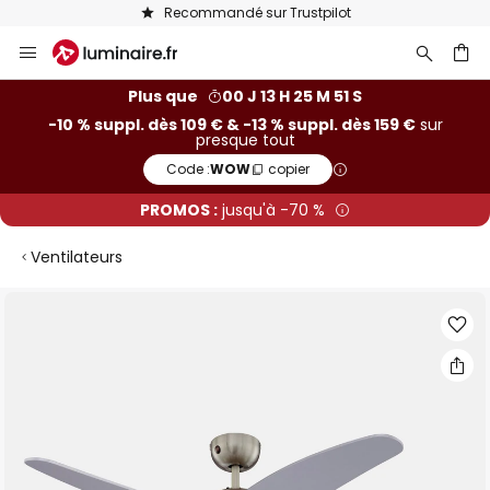
Recommandé sur Trustpilot
Allez
au
contenu
ercher
Plus que
00 J 13 H 25 M 50 S
-10 % suppl. dès 109 € & -13 % suppl. dès 159 €
sur
presque tout
Code :
WOW
copier
PROMOS :
jusqu'à -70 %
Ventilateurs
Skip
to
the
end
of
the
images