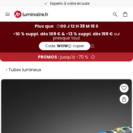
Experts à votre écoute
Allez
au
contenu
ercher
Plus que
00 J 12 H 38 M 15 S
-10 % suppl. dès 109 € & -13 % suppl. dès 159 €
sur
presque tout
Code :
WOW
copier
PROMOS :
jusqu'à -70 %
Tubes lumineux
Skip
to
the
end
of
the
images