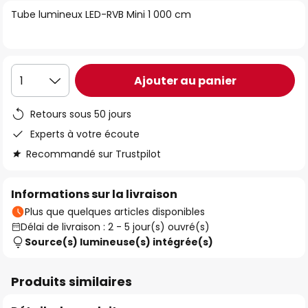
of
Tube lumineux LED-RVB Mini 1 000 cm
the
images
gallery
Ajouter au panier
1
Retours sous 50 jours
Experts à votre écoute
Recommandé sur Trustpilot
Informations sur la livraison
Plus que quelques articles disponibles
Délai de livraison : 2 - 5 jour(s) ouvré(s)
Source(s) lumineuse(s) intégrée(s)
Produits similaires