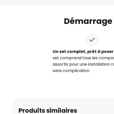
Skip
to
the
Démarrage 
beginning
of
the
images
gallery
Un set complet, prêt à poser
set comprend tous les compo
assortis pour une installation r
sans complication.
Produits similaires