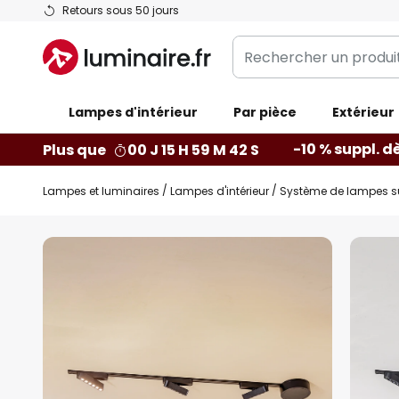
Allez
Retours sous 50 jours
au
Rechercher
contenu
un
produit,
Lampes d'intérieur
catégorie...
Par pièce
Extérieur
-10 % suppl. d
Plus que
00 J 15 H 59 M 40 S
Lampes et luminaires
Lampes d'intérieur
Système de lampes sur 
Skip
to
the
end
of
the
images