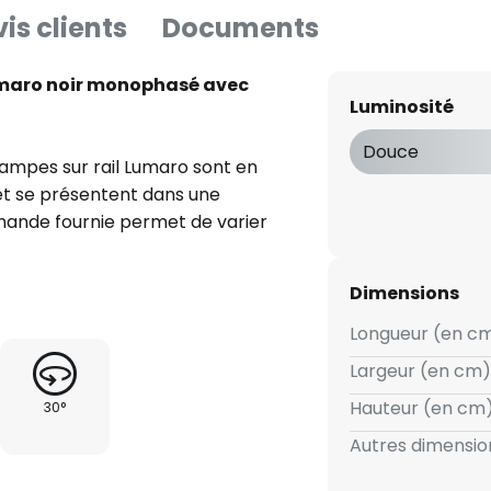
is clients
Documents
umaro noir monophasé avec
Luminosité
Douce
ampes sur rail Lumaro sont en
 et se présentent dans une
mande fournie permet de varier
D et d'ajuster leur couleur de
ière et la luminosité peuvent
Dimensions
ins. De plus, les têtes de
 à 90°.
Longueur (en cm
Largeur (en cm) 
Hauteur (en cm)
30°
Autres dimension