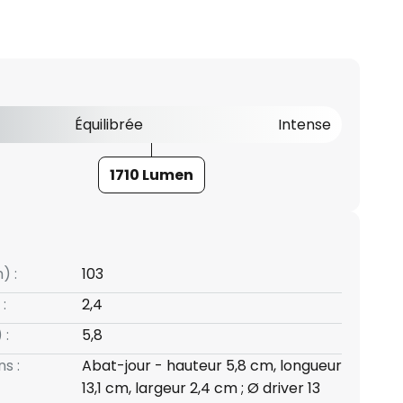
Équilibrée
Intense
1710 Lumen
) :
103
:
2,4
 :
5,8
s :
Abat-jour - hauteur 5,8 cm, longueur
13,1 cm, largeur 2,4 cm ; Ø driver 13