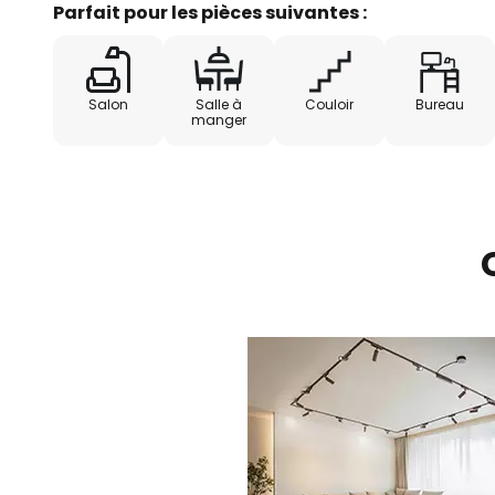
- 1 x télécommande (piles non in
Parfait pour les pièces suivantes :
- 1 x rail électrique
Salon
Salle à
Couloir
Bureau
- 3 x luminaire LED
manger