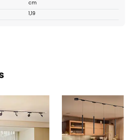
cm
1,19
s