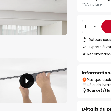
TVA incluse
1
Retours sous
Experts à vo
Recommandé s
Informations
Plus que quelq
Délai de livrai
Source(s) l
Détails du p