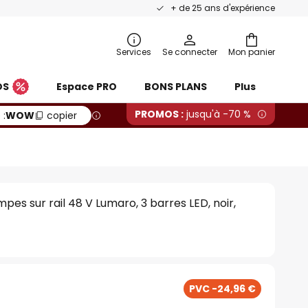
+ de 25 ans d'expérience
Services
Se connecter
Mon panier
OS
Espace PRO
BONS PLANS
Plus
PROMOS :
jusqu'à -70 %
 :
WOW
copier
pes sur rail 48 V Lumaro, 3 barres LED, noir,
PVC -24,96 €