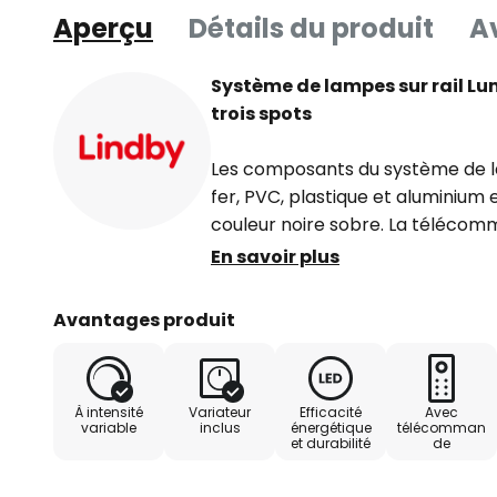
Aperçu
Détails du produit
Av
Système de lampes sur rail L
trois spots
Les composants du système de l
fer, PVC, plastique et aluminium
couleur noire sobre. La télécom
l'intensité des trois luminaires LE
En savoir plus
lumière (CCT). La couleur de lum
ainsi être adaptées selon les beso
Avantages produit
lampe des spots peuvent pivoter
Composants inclus :
À intensité
Variateur
Efficacité
Avec
variable
inclus
énergétique
télécomman
et durabilité
de
- 1 x driver LED