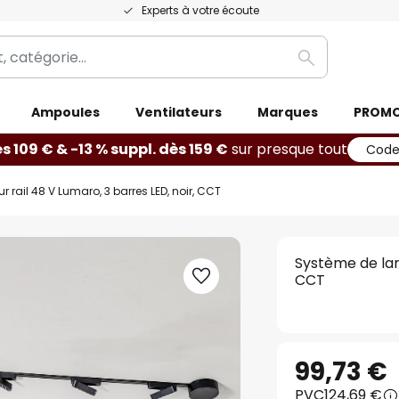
Experts à votre écoute
Rechercher
Ampoules
Ventilateurs
Marques
PROM
ès 109 € & -13 % suppl. dès 159 €
sur presque tout
Code
rail 48 V Lumaro, 3 barres LED, noir, CCT
Système de lam
CCT
99,73 €
PVC
124,69 €