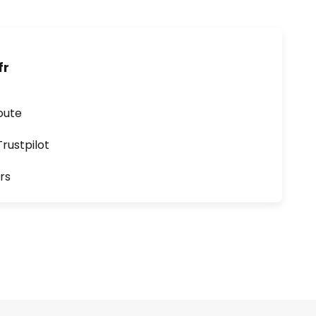
fr
oute
ustpilot
rs