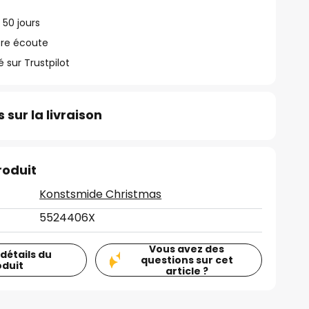
 50 jours
tre écoute
ur Trustpilot
 sur la livraison
roduit
Konstsmide Christmas
5524406X
Vous avez des
 détails du
questions sur cet
oduit
article ?