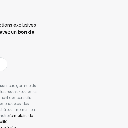
tions exclusives
cevez un
bon de
.
es sur notre gamme de
us, recevez toutes les
ement des conseils
es enquêtes, des
et à tout moment en
 notre
formulaire de
alité
.
de l'offre.