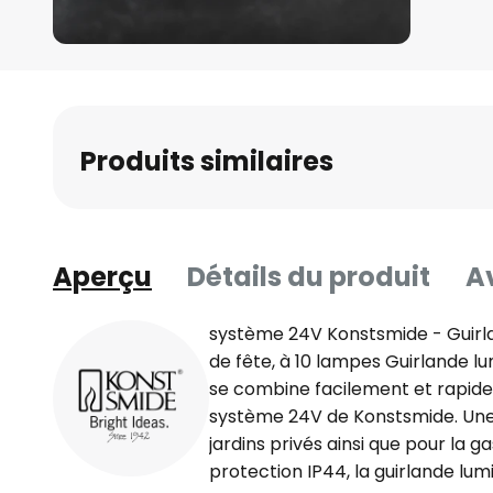
Skip
to
the
beginning
Produits similaires
of
the
images
gallery
Aperçu
Détails du produit
Av
système 24V Konstsmide - Guirl
de fête, à 10 lampes Guirlande l
se combine facilement et rapid
système 24V de Konstsmide. Une b
jardins privés ainsi que pour la 
protection IP44, la guirlande lu