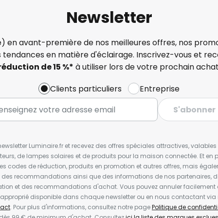
Newsletter
) en avant-première de nos meilleures offres, nos promo
s tendances en matière d'éclairage. Inscrivez-vous et re
réduction de 15 %*
à utiliser lors de votre prochain achat
Clients particuliers
Entreprise
S'abonner
wsletter Luminaire.fr et recevez des offres spéciales attractives, valabl
ateurs, de lampes solaires et de produits pour la maison connectée. Et en pl
les codes de réduction, produits en promotion et autres offres, mais égal
t des recommandations ainsi que des informations de nos partenaires, d
ion et des recommandations d'achat. Vous pouvez annuler facilement 
en approprié disponible dans chaque newsletter ou en nous contactant via
act
. Pour plus d'informations, consultez notre page
Politique de confidenti
 dès 99 € de minimum d'achat. Consultez
ici la liste des marques exclues 