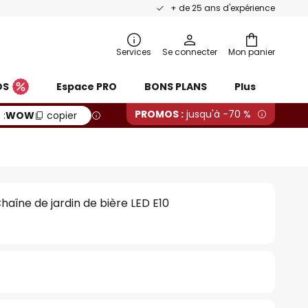
+ de 25 ans d'expérience
Services
Se connecter
Mon panier
OS
Espace PRO
BONS PLANS
Plus
PROMOS :
jusqu'à -70 %
 :
WOW
copier
aîne de jardin de bière LED E10