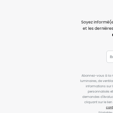
Soyez informé(e
et les dernière
Abonnez-vous à la ne
luminaires, de ventil
informations sur 
personnalisés e
demandes d'évaluat
cliquant sur le li
cont
*Valable