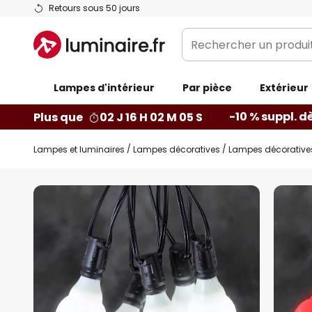
Allez
Retours sous 50 jours
au
Rechercher
contenu
un
produit,
Lampes d'intérieur
catégorie...
Par pièce
Extérieur
-10 % suppl. d
Plus que
02 J 16 H 02 M 04 S
Lampes et luminaires
Lampes décoratives
Lampes décoratives 
Skip
to
the
end
of
the
images