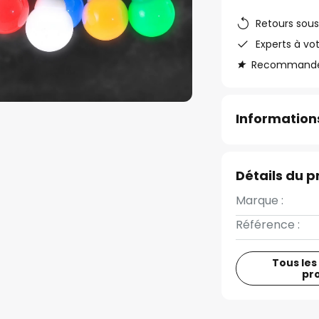
Retours sous
Experts à vo
Recommandé s
Informations
Détails du p
Marque :
Référence :
Tous les
pr