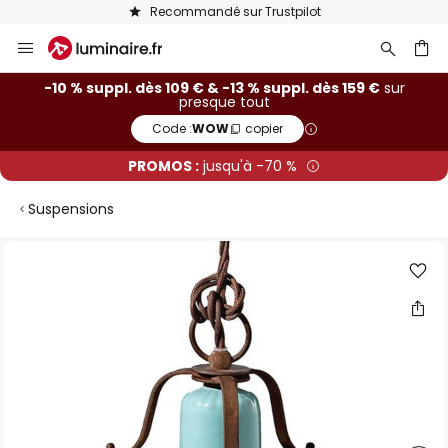
Recommandé sur Trustpilot
Allez
au
contenu
ercher
-10 % suppl. dès 109 € & -13 % suppl. dès 159 €
sur
presque tout
Code :
WOW
copier
PROMOS :
jusqu'à -70 %
Suspensions
Skip
to
the
end
of
the
images
gallery