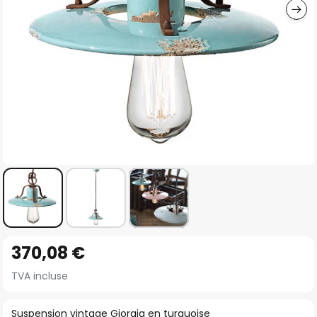
Skip
370,08 €
to
the
TVA incluse
beginning
of
Suspension vintage Giorgia en turquoise