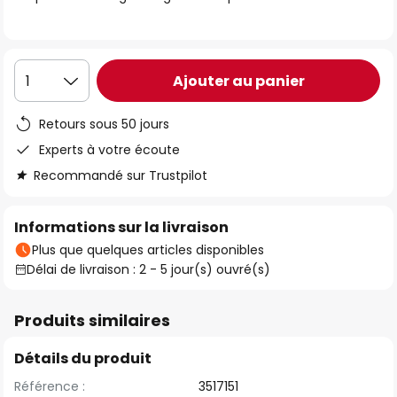
the
images
gallery
Ajouter au panier
1
Retours sous 50 jours
Experts à votre écoute
Recommandé sur Trustpilot
Informations sur la livraison
Plus que quelques articles disponibles
Délai de livraison : 2 - 5 jour(s) ouvré(s)
Produits similaires
Détails du produit
Référence :
3517151