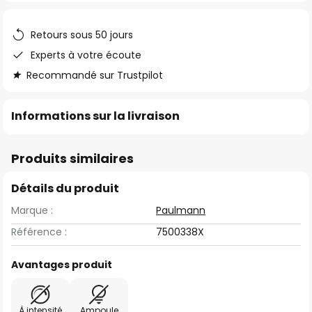
the
images
Retours sous 50 jours
gallery
Experts à votre écoute
Recommandé sur Trustpilot
Informations sur la livraison
Produits similaires
Détails du produit
Marque :
Paulmann
Référence :
7500338X
Avantages produit
À intensité
Ampoule