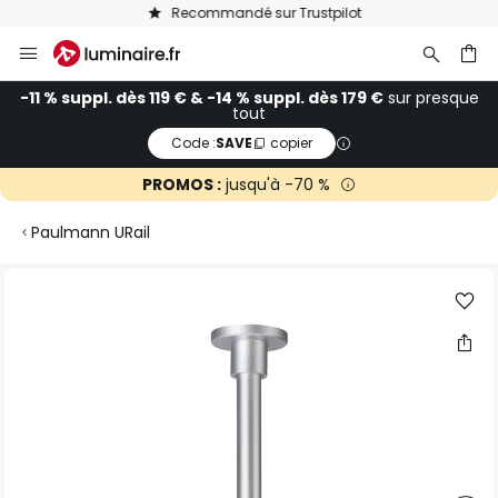
Recommandé sur Trustpilot
Allez
au
contenu
ercher
-11 % suppl. dès 119 € & -14 % suppl. dès 179 €
sur presque
tout
Code :
SAVE
copier
PROMOS :
jusqu'à -70 %
Paulmann URail
Skip
to
the
end
of
the
images
gallery