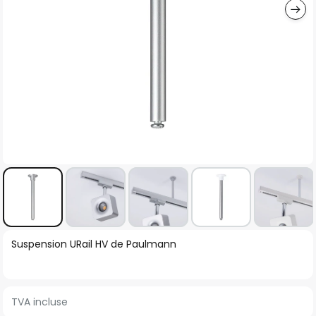
Skip
Suspension URail HV de Paulmann
to
the
beginning
TVA incluse
of