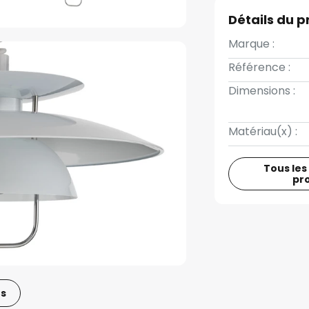
Détails du p
Marque :
Référence :
Dimensions :
Matériau(x) :
Tous les
pr
os