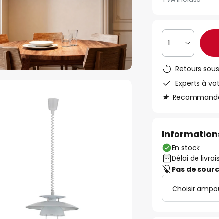
1
Retours sous
Experts à vo
Recommandé s
Informations
En stock
Délai de livrai
Pas de sour
Choisir ampo