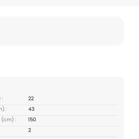
 :
22
) :
43
 (cm) :
150
2