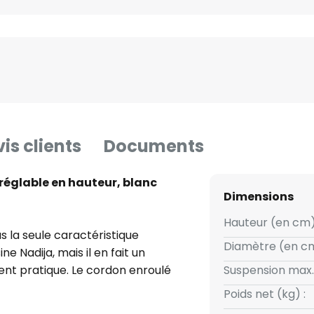
is clients
Documents
 réglable en hauteur, blanc
Dimensions
Hauteur (en cm)
s la seule caractéristique
Diamètre (en cm
e Nadija, mais il en fait un
ent pratique. Le cordon enroulé
Suspension max.
auteur en continu, en quelques
Poids net (kg) :
er métallique situé sous l'abat-