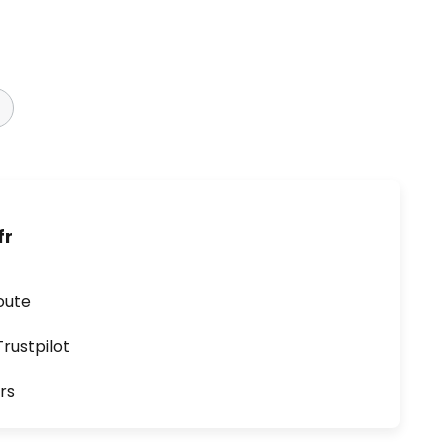
fr
oute
ustpilot
rs