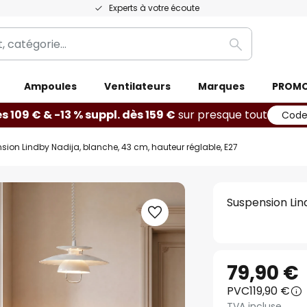
Experts à votre écoute
Rechercher
Ampoules
Ventilateurs
Marques
PROM
ès 109 € & -13 % suppl. dès 159 €
sur presque tout
Code
sion Lindby Nadija, blanche, 43 cm, hauteur réglable, E27
Suspension Lin
79,90 €
PVC
119,90 €
TVA incluse