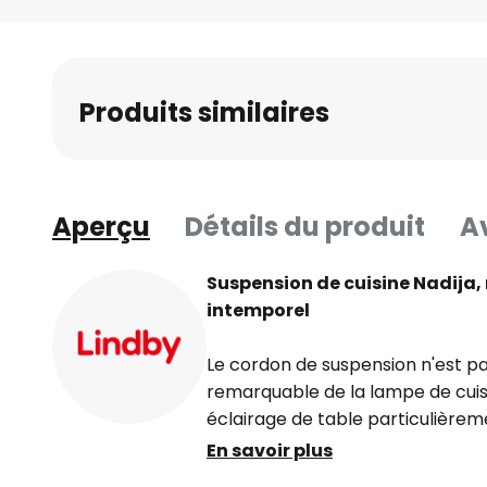
Skip
to
the
beginning
Produits similaires
of
the
images
gallery
Aperçu
Détails du produit
Av
Suspension de cuisine Nadija,
intemporel
Le cordon de suspension n'est pa
remarquable de la lampe de cuisin
éclairage de table particulièrem
en spirale permet de régler la h
En savoir plus
gestes. Il suffit de tirer sur l'étri