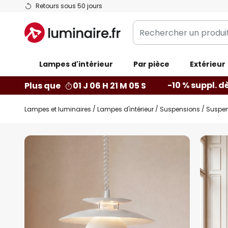
Allez
Retours sous 50 jours
au
Rechercher
contenu
un
produit,
Lampes d'intérieur
catégorie...
Par pièce
Extérieur
-10 % suppl. d
Plus que
01 J 06 H 21 M 04 S
Lampes et luminaires
Lampes d'intérieur
Suspensions
Suspen
Skip
to
the
end
of
the
images