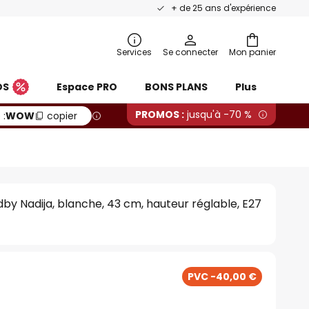
+ de 25 ans d'expérience
Services
Se connecter
Mon panier
OS
Espace PRO
BONS PLANS
Plus
PROMOS :
jusqu'à -70 %
 :
WOW
copier
dby Nadija, blanche, 43 cm, hauteur réglable, E27
PVC -40,00 €