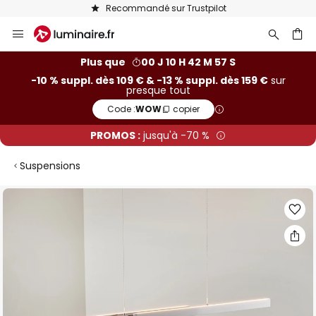
Recommandé sur Trustpilot
Allez
au
contenu
ercher
Plus que
00 J 10 H 42 M 57 S
-10 % suppl. dès 109 € & -13 % suppl. dès 159 €
sur
presque tout
Code :
WOW
copier
PROMOS :
jusqu'à -70 %
Suspensions
Skip
to
the
end
of
the
images