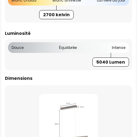
Blanc chaud
Blanc universel
Lumière du jour
2700 kelvin
Luminosité
Douce
Équilibrée
Intense
5040 Lumen
Dimensions