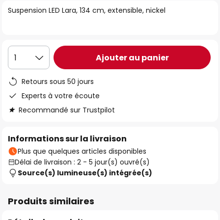
of
Suspension LED Lara, 134 cm, extensible, nickel
the
images
gallery
Ajouter au panier
1
Retours sous 50 jours
Experts à votre écoute
Recommandé sur Trustpilot
Informations sur la livraison
Plus que quelques articles disponibles
Délai de livraison : 2 - 5 jour(s) ouvré(s)
Source(s) lumineuse(s) intégrée(s)
Produits similaires