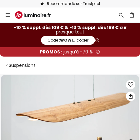
Recommandé sur Trustpilot
Allez
au
contenu
ercher
-10 % suppl. dès 109 € & -13 % suppl. dès 159 €
sur
presque tout
Code :
WOW
copier
PROMOS :
jusqu'à -70 %
Suspensions
Skip
to
the
end
of
the
images
gallery