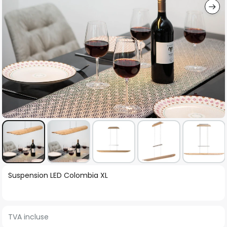
Skip
Suspension LED Colombia XL
to
the
beginning
TVA incluse
of