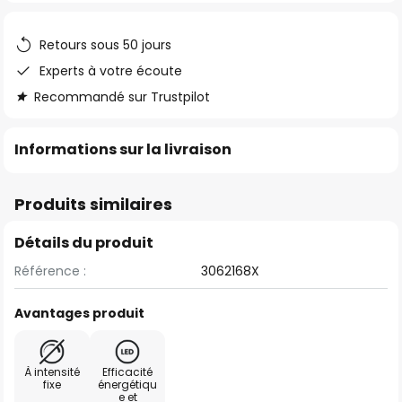
the
images
Retours sous 50 jours
gallery
Experts à votre écoute
Recommandé sur Trustpilot
Informations sur la livraison
Produits similaires
Détails du produit
Référence :
3062168X
Avantages produit
À intensité
Efficacité
fixe
énergétiqu
e et