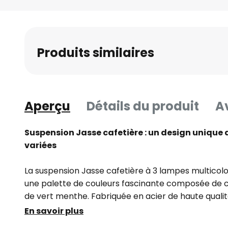
Skip
to
the
beginning
Produits similaires
of
the
images
gallery
Aperçu
Détails du produit
Av
Suspension Jasse cafetière : un design unique 
variées
La suspension Jasse cafetière à 3 lampes multicolo
une palette de couleurs fascinante composée de c
de vert menthe. Fabriquée en acier de haute qualit
parfaitement dans différentes pièces à vivre telles q
En savoir plus
salle à manger. Sa forme particulière, inspirée d'u