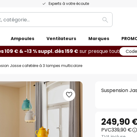
Experts à votre écoute
Rechercher
Ampoules
Ventilateurs
Marques
PROM
ès 109 € & -13 % suppl. dès 159 €
sur presque tout
Code
sion Jasse cafetière à 3 lampes multicolore
Suspension Jas
249,90 
PVC
339,90 €
TVA incluse