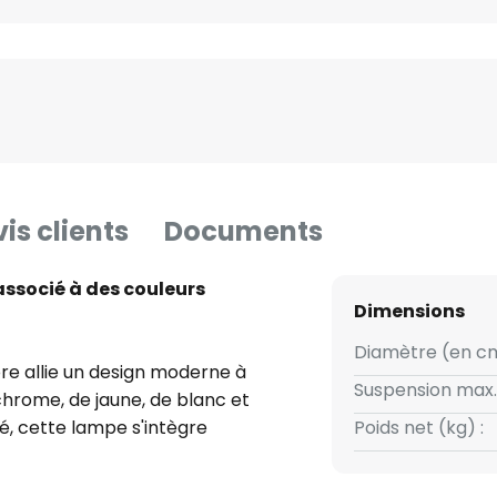
is clients
Documents
associé à des couleurs
Dimensions
Diamètre (en cm
re allie un design moderne à
Suspension max.
hrome, de jaune, de blanc et
é, cette lampe s'intègre
Poids net (kg) :
ue le salon, la cuisine ou la
ne cafetière, confère à chaque