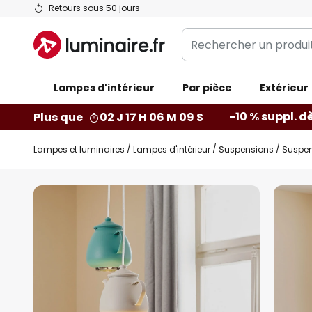
Allez
Retours sous 50 jours
au
Rechercher
contenu
un
produit,
Lampes d'intérieur
catégorie...
Par pièce
Extérieur
-10 % suppl. d
Plus que
02 J 17 H 06 M 08 S
Lampes et luminaires
Lampes d'intérieur
Suspensions
Suspen
Skip
to
the
end
of
the
images