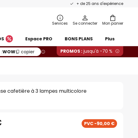
+ de 25 ans d'expérience
Services
Se connecter
Mon panier
OS
Espace PRO
BONS PLANS
Plus
PROMOS :
jusqu'à -70 %
 :
WOW
copier
se cafetière à 3 lampes multicolore
€
PVC -90,00 €