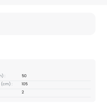
) :
50
 (cm) :
105
2