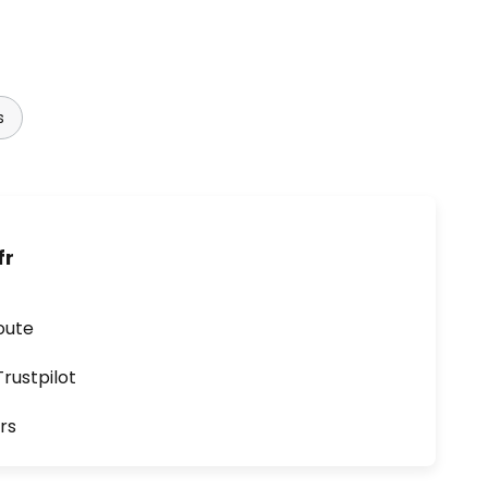
s
fr
oute
ustpilot
rs