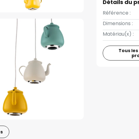
Détails du p
Référence :
Dimensions :
Matériau(x) :
Tous les
pr
os