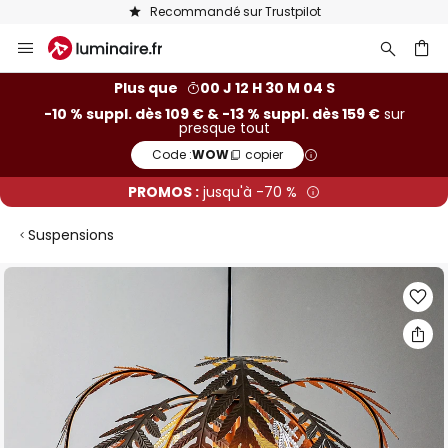
Recommandé sur Trustpilot
Allez
au
contenu
ercher
Plus que
00 J 12 H 30 M 03 S
-10 % suppl. dès 109 € & -13 % suppl. dès 159 €
sur
presque tout
Code :
WOW
copier
PROMOS :
jusqu'à -70 %
Suspensions
Skip
to
the
end
of
the
images