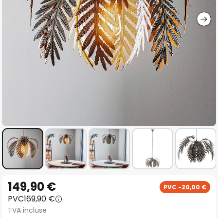
gallery
Skip
149,90 €
PVC -20,00 €
to
PVC
169,90 €
the
TVA incluse
beginning