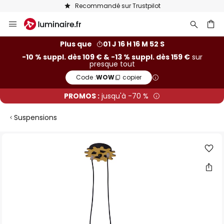
Recommandé sur Trustpilot
Allez
au
contenu
ercher
Plus que
01 J 16 H 16 M 52 S
-10 % suppl. dès 109 € & -13 % suppl. dès 159 €
sur
presque tout
Code :
WOW
copier
PROMOS :
jusqu'à -70 %
Suspensions
Skip
to
the
end
of
the
images