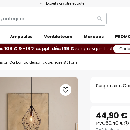
Experts à votre écoute
Rechercher
Ampoules
Ventilateurs
Marques
PROM
ès 109 € & -13 % suppl. dès 159 €
sur presque tout
Code
sion Carlton au design cage, noire Ø 31 cm
Suspension Car
44,90 €
PVC
60,40 €
TVA incluse