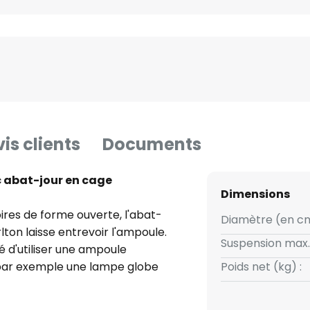
is clients
Documents
c abat-jour en cage
Dimensions
oires de forme ouverte, l'abat-
Diamètre (en cm
ton laisse entrevoir l'ampoule.
Suspension max.
 d'utiliser une ampoule
- par exemple une lampe globe
Poids net (kg) :
ré et des LED disposées dans