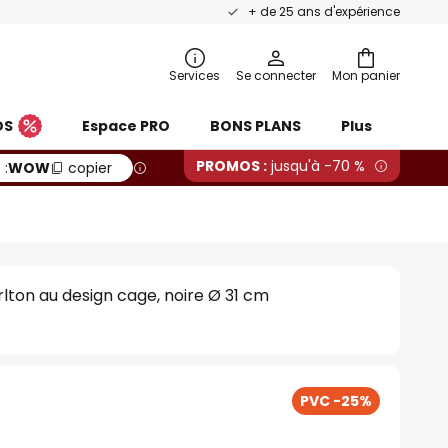
+ de 25 ans d'expérience
Services
Se connecter
Mon panier
OS
Espace PRO
BONS PLANS
Plus
PROMOS :
jusqu'à -70 %
 :
WOW
copier
lton au design cage, noire Ø 31 cm
PVC -25%