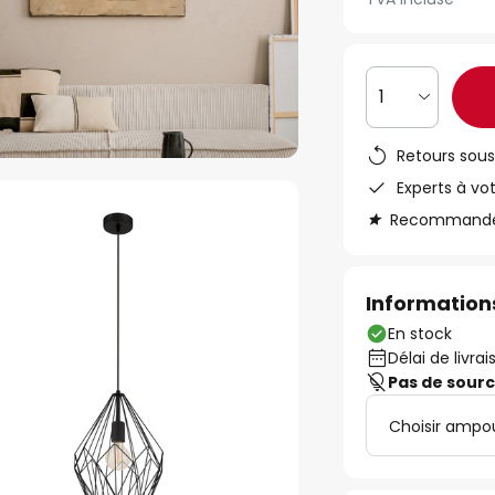
1
Retours sous
Experts à vo
Recommandé s
Informations
En stock
Délai de livrai
Pas de sour
Choisir ampo