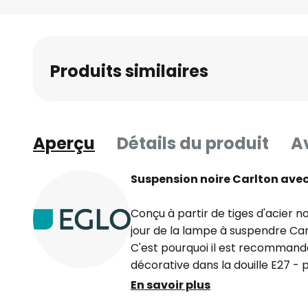
Skip
to
the
beginning
Produits similaires
of
the
images
gallery
Aperçu
Détails du produit
Av
Suspension noire Carlton ave
Conçu à partir de tiges d'acier n
jour de la lampe à suspendre Carl
C'est pourquoi il est recommandé
décorative dans la douille E27 
avec un verre transparent ou do
En savoir plus
une optique particulière.