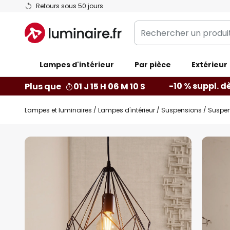
Allez
Retours sous 50 jours
au
Rechercher
contenu
un
produit,
Lampes d'intérieur
catégorie...
Par pièce
Extérieur
-10 % suppl. d
Plus que
01 J 15 H 06 M 09 S
Lampes et luminaires
Lampes d'intérieur
Suspensions
Suspen
Skip
to
the
end
of
the
images