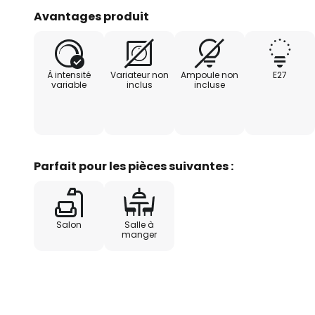
Avantages produit
La lampe à suspension en cage C
au-dessus de la table de la salle
dessus d'une table ou d'un comp
À intensité
Variateur non
Ampoule non
E27
table basse du salon.
variable
inclus
incluse
Parfait pour les pièces suivantes :
Salon
Salle à
manger