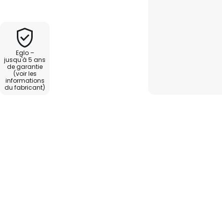
arlton au look vintage convient
 à manger, dans la cuisine au-
toir ou encore au-dessus de la
Eglo –
jusqu'à 5 ans
de garantie
(voir les
informations
du fabricant)