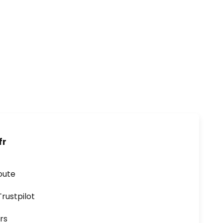
fr
oute
ustpilot
rs