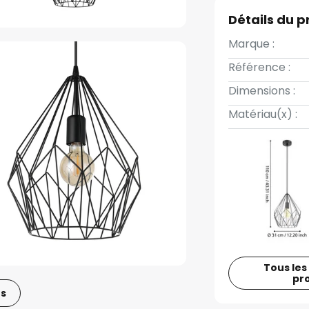
Détails du p
Marque :
Référence :
Dimensions :
Matériau(x) :
Tous les
pr
os