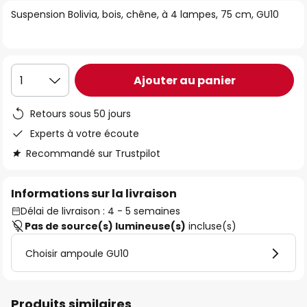
of
Suspension Bolivia, bois, chêne, à 4 lampes, 75 cm, GU10
the
images
gallery
Ajouter au panier
1
Retours sous 50 jours
Experts à votre écoute
Recommandé sur Trustpilot
Informations sur la livraison
Délai de livraison : 4 - 5 semaines
Pas de source(s) lumineuse(s)
incluse(s)
Choisir ampoule GU10
Produits similaires