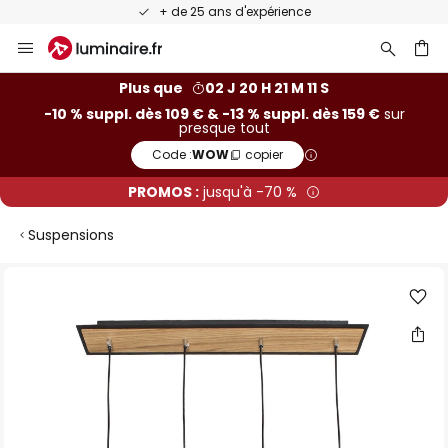
+ de 25 ans d'expérience
Allez
au
contenu
ercher
Plus que
02 J 20 H 21 M 10 S
-10 % suppl. dès 109 € & -13 % suppl. dès 159 €
sur
presque tout
Code :
WOW
copier
PROMOS :
jusqu'à -70 %
Suspensions
Skip
to
the
end
of
the
images