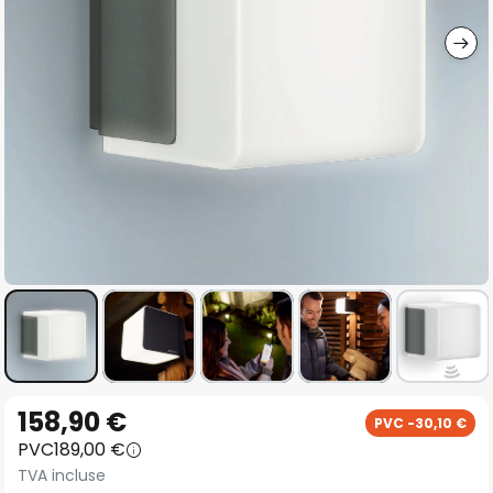
gallery
Skip
158,90 €
PVC -30,10 €
to
PVC
189,00 €
the
TVA incluse
beginning