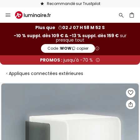
Recommandé sur Trustpilot
Allez
au
contenu
ercher
Plus que
02 J 07 H 58 M 51 S
-10 % suppl. dès 109 € & -13 % suppl. dès 159 €
sur
presque tout
Code :
WOW
copier
PROMOS :
jusqu'à -70 %
Appliques connectées extérieures
Skip
to
the
end
of
the
images