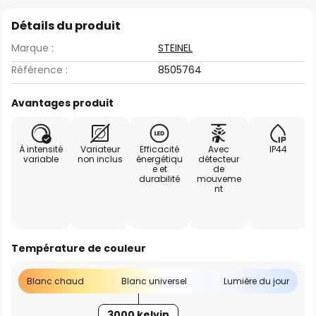
Détails du produit
Marque :
STEINEL
Référence :
8505764
Avantages produit
À intensité
Variateur
Efficacité
Avec
IP44
variable
non inclus
énergétiqu
détecteur
e et
de
durabilité
mouveme
nt
Température de couleur
Blanc chaud
Blanc universel
Lumière du jour
3000 kelvin