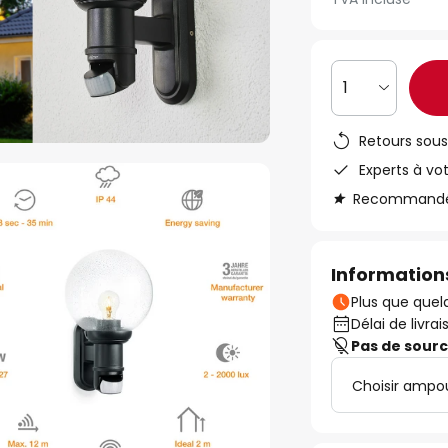
1
Retours sous
Experts à vo
Recommandé s
Informations
Plus que quelq
Délai de livrai
Pas de sour
Choisir ampo