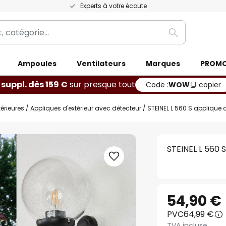
Experts à votre écoute
Rechercher
Ampoules
Ventilateurs
Marques
PROM
 suppl. dès 159 €
sur presque tout
Code :
WOW
copier
érieures
Appliques d'extérieur avec détecteur
STEINEL L 560 S applique d
STEINEL L 560 S
54,90 €
PVC
64,99 €
TVA incluse