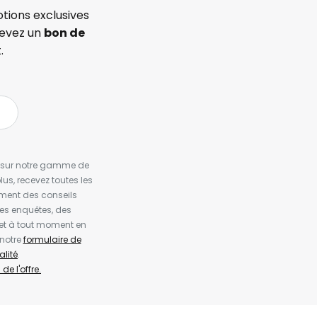
tions exclusives
cevez un
bon de
.
es sur notre gamme de
us, recevez toutes les
ement des conseils
es enquêtes, des
et à tout moment en
 notre
formulaire de
alité
.
de l'offre.