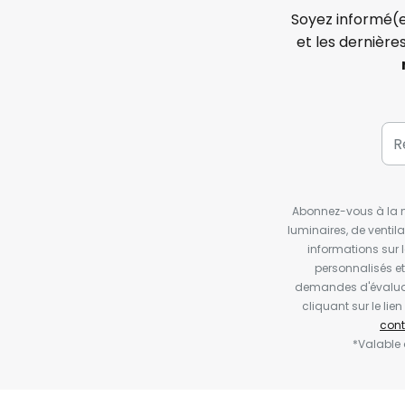
Soyez informé(e
et les dernière
Abonnez-vous à la ne
luminaires, de ventil
informations sur 
personnalisés e
demandes d'évaluat
cliquant sur le li
cont
*Valable