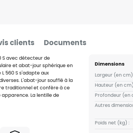
is clients
Documents
0 S avec détecteur de
Dimensions
aire et abat-jour sphérique en
e L 560 S s'adapte aux
Largeur (en cm) 
iverses. L'abat-jour soufflé à la
Hauteur (en cm)
e traditionnel et confère à ce
e apparence. La lentille de
Profondeur (en 
icalement et horizontalement,
Autres dimension
ment la zone de détection aux
 de recouvrement sont
Poids net (kg) :
limiter la zone de détection. Le
ée d'éclairage peuvent être