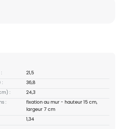
:
21,5
 :
36,8
cm) :
24,3
s :
fixation au mur - hauteur 15 cm,
largeur 7 cm
1,34