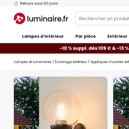
Allez
Retours sous 50 jours
au
Rechercher
contenu
un
produit,
Lampes d'intérieur
catégorie...
Par pièce
Extérieur
-10 % suppl. dès 109 € & -13 %
Lampes et luminaires
Éclairage extérieur
Appliques murales ext
Skip
to
the
end
of
the
images