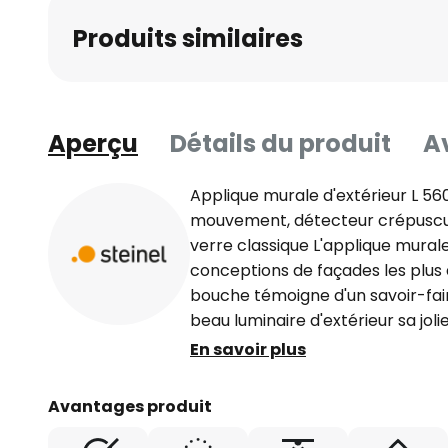
Produits similaires
Aperçu
Détails du produit
Av
Applique murale d'extérieur L 56
mouvement, détecteur crépuscul
verre classique L'applique mural
conceptions de façades les plus d
bouche témoigne d'un savoir-fair
beau luminaire d'extérieur sa joli
Fresnel peut être orientée vert
En savoir plus
ce qui permet d'adapter précisé
conditions locales. Des plaques
Avantages produit
comprises dans la livraison pour 
seuil de crépuscularité et la dur