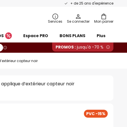
+ de 25 ans d'expérience
Services
Se connecter
Mon panier
OS
Espace PRO
BONS PLANS
Plus
PROMOS :
jusqu'à -70 %
’extérieur capteur noir
 applique d’extérieur capteur noir
PVC -15%