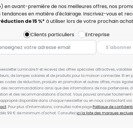
) en avant-première de nos meilleures offres, nos promo
s tendances en matière d'éclairage. Inscrivez-vous et re
réduction de 15 %*
à utiliser lors de votre prochain achat
Clients particuliers
Entreprise
S'abonner
wsletter Luminaire.fr et recevez des offres spéciales attractives, valabl
ateurs, de lampes solaires et de produits pour la maison connectée. Et en pl
les codes de réduction, produits en promotion et autres offres, mais égal
t des recommandations ainsi que des informations de nos partenaires, d
ion et des recommandations d'achat. Vous pouvez annuler facilement 
en approprié disponible dans chaque newsletter ou en nous contactant via
act
. Pour plus d'informations, consultez notre page
Politique de confidenti
 dès 99 € de minimum d'achat. Consultez
ici la liste des marques exclues 