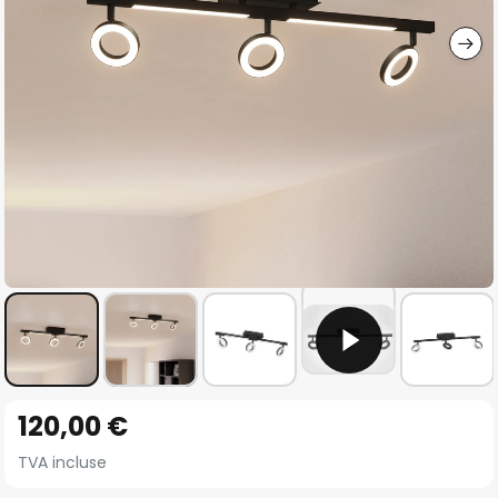
gallery
Skip
120,00 €
to
the
TVA incluse
beginning