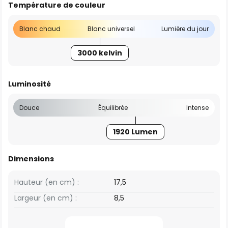
Température de couleur
Blanc chaud
Blanc universel
Lumière du jour
3000 kelvin
Luminosité
Douce
Équilibrée
Intense
1920 Lumen
Dimensions
Hauteur (en cm) :
17,5
Largeur (en cm) :
8,5