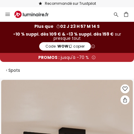
Recommandé sur Trustpilot
Allez
au
contenu
ercher
Plus que
02 J 23 H 57 M 13 S
-10 % suppl. dès 109 € & -13 % suppl. dès 159 €
sur
presque tout
Code :
WOW
copier
PROMOS :
jusqu'à -70 %
Spots
Skip
to
the
end
of
the
images