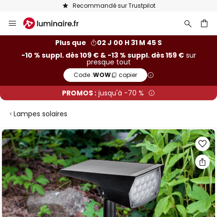
Recommandé sur Trustpilot
Allez
au
contenu
ercher
Plus que
02 J 00 H 31 M 44 S
-10 % suppl. dès 109 € & -13 % suppl. dès 159 €
sur
presque tout
Code :
WOW
copier
PROMOS :
jusqu'à -70 %
Lampes solaires
Skip
to
the
end
of
the
images