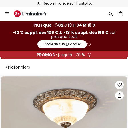
Recommandé sur Trustpilot
Allez
au
contenu
ercher
Plus que
02 J 13 H 04 M 18 S
-10 % suppl. dès 109 € & -13 % suppl. dès 159 €
sur
presque tout
Code :
WOW
copier
PROMOS :
jusqu'à -70 %
Plafonniers
Skip
to
the
end
of
the
images