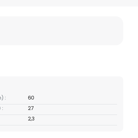
) :
60
 :
27
2,3