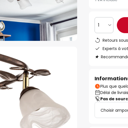
1
Retours sous
Experts à vo
Recommandé s
Informations
Plus que quelq
Délai de livrai
Pas de sour
Choisir ampou