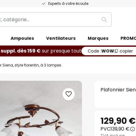
Experts à votre écoute
Rechercher
Ampoules
Ventilateurs
Marques
PROM
 suppl. dès 159 €
sur presque tout
Code :
WOW
copier
r Siena, style florentin, à 3 lampes
Plafonnier Sien
129,90 €
PVC
139,90 €
TVA incluse