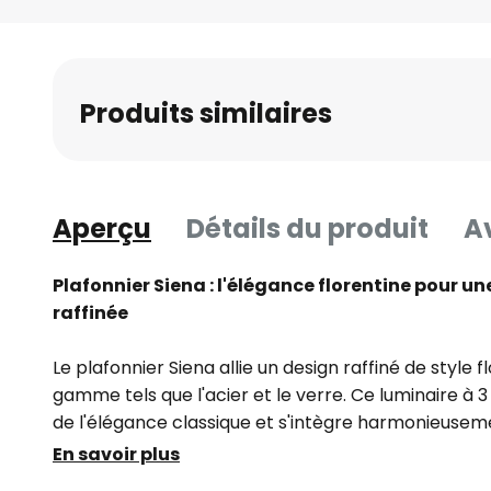
Skip
to
the
beginning
Produits similaires
of
the
images
gallery
Aperçu
Détails du produit
Av
Plafonnier Siena : l'élégance florentine pour u
raffinée
Le plafonnier Siena allie un design raffiné de style 
gamme tels que l'acier et le verre. Ce luminaire à
de l'élégance classique et s'intègre harmonieusem
vie tels que le salon, la chambre à coucher, le coulo
En savoir plus
combinaison des tons bruns et blancs confère à ce