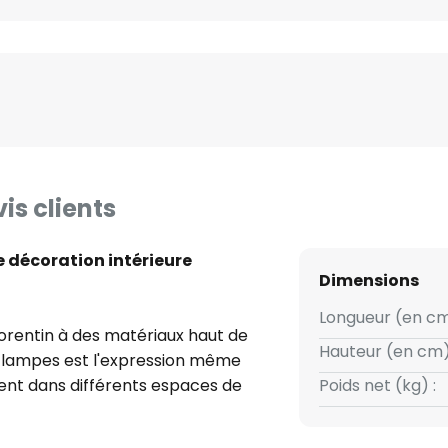
is clients
ne décoration intérieure
Dimensions
Longueur (en cm
florentin à des matériaux haut de
Hauteur (en cm)
 3 lampes est l'expression même
ent dans différents espaces de
Poids net (kg) :
ir et la salle à manger. La
 luminaire une esthétique