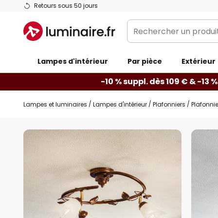
Allez
Retours sous 50 jours
au
Rechercher
contenu
un
produit,
Lampes d'intérieur
catégorie...
Par pièce
Extérieur
-10 % suppl. dès 109 € & -13 %
Lampes et luminaires
Lampes d'intérieur
Plafonniers
Plafonnie
Skip
to
the
end
of
the
images