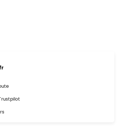
fr
oute
ustpilot
rs