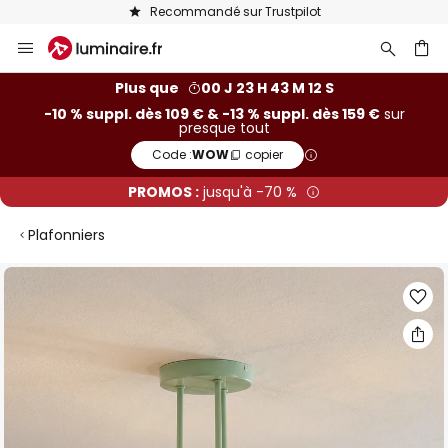
Recommandé sur Trustpilot
Allez
au
contenu
ercher
Plus que
00 J 23 H 43 M 11 S
-10 % suppl. dès 109 € & -13 % suppl. dès 159 €
sur
presque tout
Code :
WOW
copier
PROMOS :
jusqu'à -70 %
Plafonniers
Skip
to
the
end
of
the
images