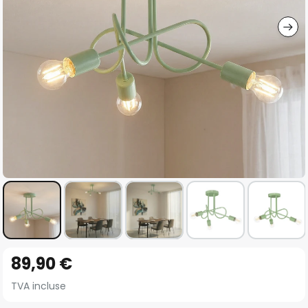
gallery
Skip
89,90 €
to
the
TVA incluse
beginning