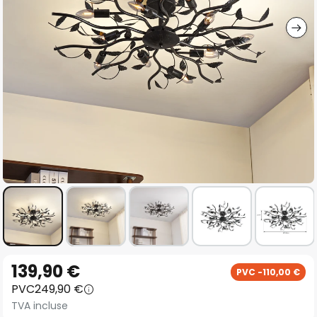
gallery
Skip
139,90 €
PVC -110,00 €
to
PVC
249,90 €
the
TVA incluse
beginning