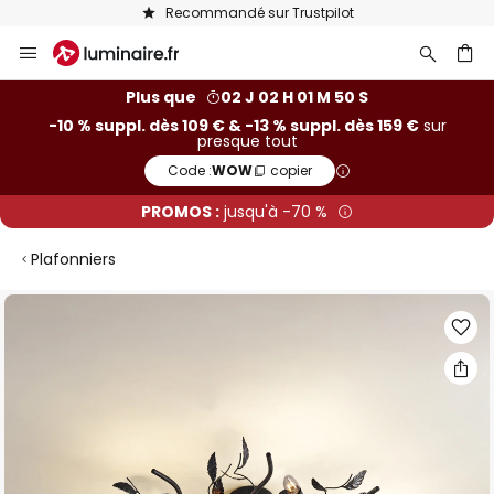
Recommandé sur Trustpilot
Allez
au
contenu
ercher
Plus que
02 J 02 H 01 M 49 S
-10 % suppl. dès 109 € & -13 % suppl. dès 159 €
sur
presque tout
Code :
WOW
copier
PROMOS :
jusqu'à -70 %
Plafonniers
Skip
to
the
end
of
the
images