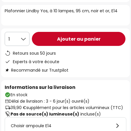
of
Plafonnier Lindby Yos, à 10 lampes, 95 cm, noir et or, E14
the
images
gallery
Ajouter au panier
1
Retours sous 50 jours
Experts à votre écoute
Recommandé sur Trustpilot
Informations sur la livraison
En stock
Délai de livraison : 3 - 6 jour(s) ouvré(s)
39,90 €
supplément pour les articles volumineux (TTC)
Pas de source(s) lumineuse(s)
incluse(s)
Choisir ampoule E14