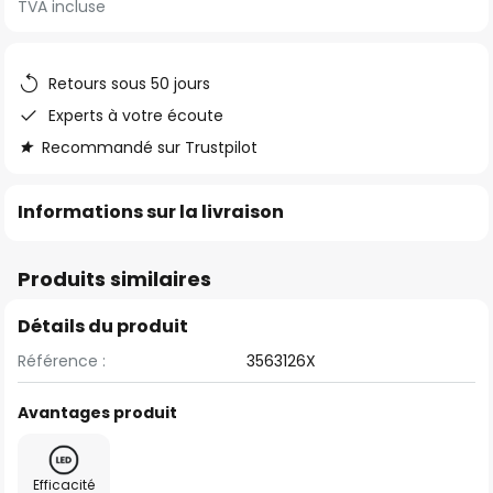
TVA incluse
of
the
images
Retours sous 50 jours
gallery
Experts à votre écoute
Recommandé sur Trustpilot
Informations sur la livraison
Produits similaires
Détails du produit
Référence :
3563126X
Avantages produit
Efficacité