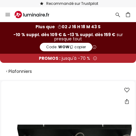
Recommandé sur Trustpilot
Allez
au
contenu
ercher
Plus que
02 J 16 H 18 M 43 S
-10 % suppl. dès 109 € & -13 % suppl. dès 159 €
sur
presque tout
Code :
WOW
copier
PROMOS :
jusqu'à -70 %
Plafonniers
Skip
to
the
end
of
the
images