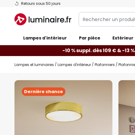
Allez
Retours sous 50 jours
au
Rechercher
contenu
un
produit,
Lampes d'intérieur
catégorie...
Par pièce
Extérieur
-10 % suppl. dès 109 € & -13 %
Lampes et luminaires
Lampes d'intérieur
Plafonniers
Plafonni
Skip
to
Dernière chance
the
end
of
the
images