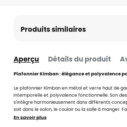
Skip
to
the
beginning
Produits similaires
of
the
images
gallery
Aperçu
Détails du produit
Av
Plafonnier Kimban : élégance et polyvalence p
Le plafonnier Kimban en métal et verre haut de g
intemporelle et polyvalence fonctionnelle. Son des
s'intègre harmonieusement dans différents conc
soit dans le salon, le couloir ou la salle à manger. 
séduit par sa finition soignée et ses matériaux nob
En savoir plus
pièce une touche particulière.