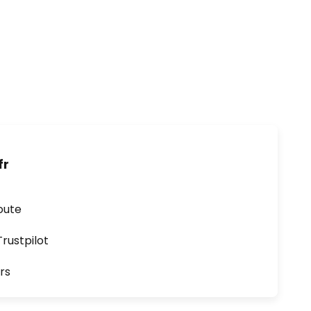
fr
oute
ustpilot
rs