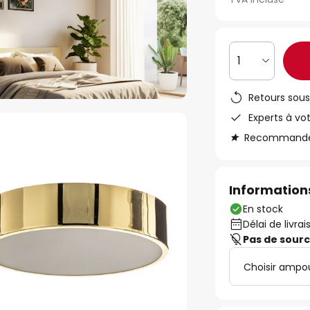
1
Retours sous
Experts à vo
Recommandé s
Informations
En stock
Délai de livrai
Pas de sour
Choisir ampo