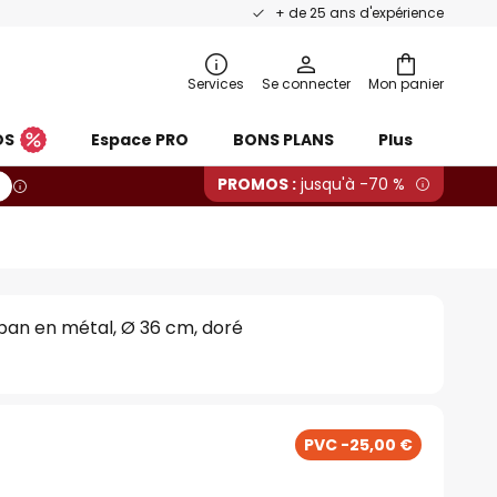
+ de 25 ans d'expérience
Services
Se connecter
Mon panier
OS
Espace PRO
BONS PLANS
Plus
PROMOS :
jusqu'à -70 %
ban en métal, Ø 36 cm, doré
PVC -25,00 €