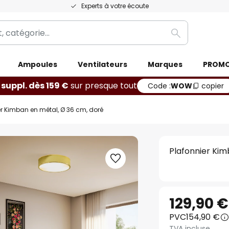
Experts à votre écoute
Rechercher
Ampoules
Ventilateurs
Marques
PROM
 suppl. dès 159 €
sur presque tout
Code :
WOW
copier
er Kimban en métal, Ø 36 cm, doré
Plafonnier Kim
129,90 €
PVC
154,90 €
TVA incluse