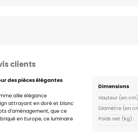
is clients
our des pièces élégantes
Dimensions
amme allie élégance
Hauteur (en cm)
ign attrayant en doré et blanc
Diamètre (en cm
epts d'aménagement, que ce
Fabriqué en Europe, ce luminaire
Poids net (kg) :
les qui confèrent à chaque