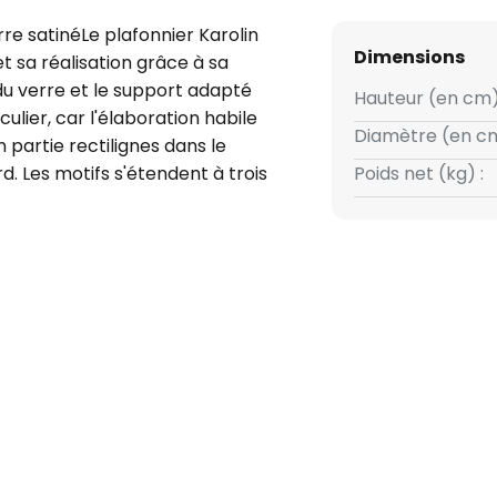
re satinéLe plafonnier Karolin
Dimensions
t sa réalisation grâce à sa
u verre et le support adapté
Hauteur (en cm)
culier, car l'élaboration habile
Diamètre (en cm
 partie rectilignes dans le
. Les motifs s'étendent à trois
Poids net (kg) :
forme du verre soufflé à la
ne demi-sphère. La couleur du
e par une coloration du laiton
res du début du 20e siècle.