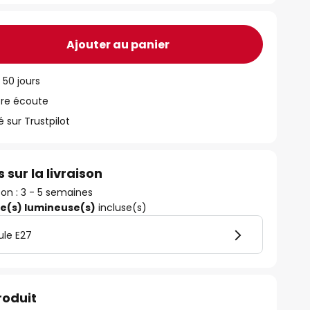
Ajouter au panier
 50 jours
tre écoute
ur Trustpilot
 sur la livraison
ison : 3 - 5 semaines
ce(s) lumineuse(s)
incluse(s)
ule E27
roduit