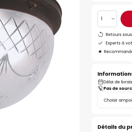
1
Retours sous
Experts à vo
Recommandé s
Informations
Délai de livra
Pas de sour
Choisir ampo
Détails du p