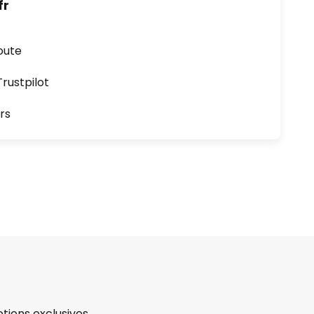
fr
oute
ustpilot
rs
tions exclusives