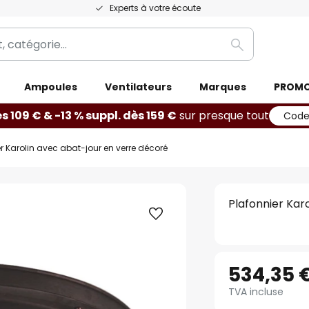
Experts à votre écoute
Rechercher
Ampoules
Ventilateurs
Marques
PROM
ès 109 € & -13 % suppl. dès 159 €
sur presque tout
Code
r Karolin avec abat-jour en verre décoré
Plafonnier Kar
534,35 
TVA incluse