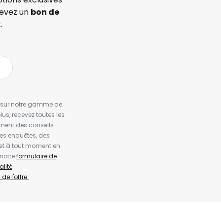
cevez un
bon de
.
es sur notre gamme de
us, recevez toutes les
ement des conseils
es enquêtes, des
et à tout moment en
 notre
formulaire de
alité
.
de l'offre.