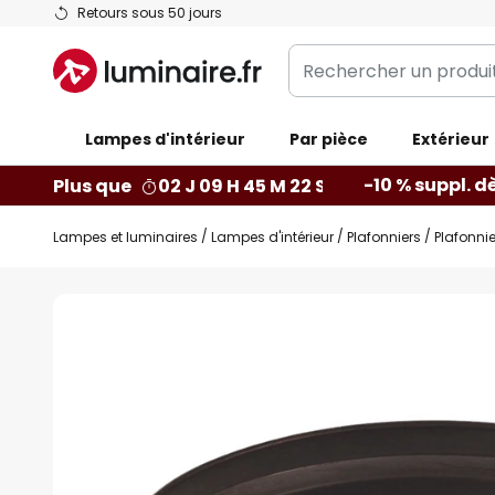
Allez
Retours sous 50 jours
au
Rechercher
contenu
un
produit,
Lampes d'intérieur
catégorie...
Par pièce
Extérieur
-10 % suppl. d
Plus que
02 J 09 H 45 M 21 S
Lampes et luminaires
Lampes d'intérieur
Plafonniers
Plafonnie
Skip
to
the
end
of
the
images