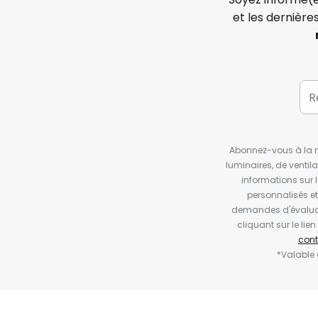
et les dernière
Abonnez-vous à la ne
luminaires, de ventil
informations sur 
personnalisés e
demandes d'évaluat
cliquant sur le li
cont
*Valable