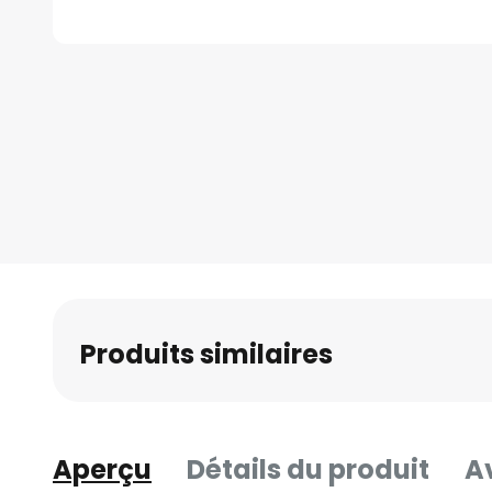
Skip
to
the
beginning
of
the
images
gallery
Produits similaires
Aperçu
Détails du produit
Av