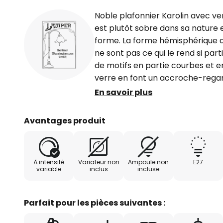
Noble plafonnier Karolin avec ver
est plutôt sobre dans sa nature e
forme. La forme hémisphérique d
ne sont pas ce qui le rend si parti
de motifs en partie courbes et en
verre en font un accroche-regard
endroits différents autour de la 
En savoir plus
bouche et satiné, qui rappelle u
socle est antique et a été obtenu
Avantages produit
et rappelle fortement les luminai
À intensité
Variateur non
Ampoule non
E27
variable
inclus
incluse
Parfait pour les pièces suivantes :