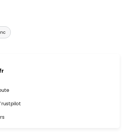
anc
fr
oute
ustpilot
rs