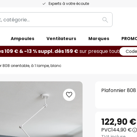
Experts à votre écoute
Rechercher
Ampoules
Ventilateurs
Marques
PROM
ès 109 € & -13 % suppl. dès 159 €
sur presque tout
Code
r 808 orientable, à 1 lampe, blanc
Plafonnier 808 
122,90 €
PVC
144,90 €
TVA incluse