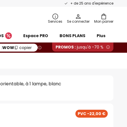
+ de 25 ans d'expérience
Services
Se connecter
Mon panier
OS
Espace PRO
BONS PLANS
Plus
PROMOS :
jusqu'à -70 %
 :
WOW
copier
orientable, à 1 lampe, blanc
PVC -22,00 €