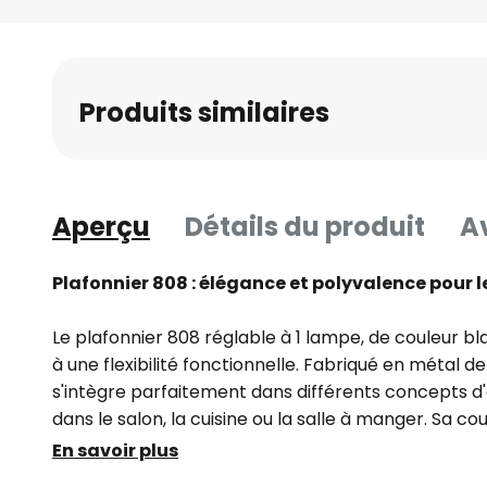
Skip
to
the
beginning
Produits similaires
of
the
images
gallery
Aperçu
Détails du produit
Av
Plafonnier 808 : élégance et polyvalence pour 
Le plafonnier 808 réglable à 1 lampe, de couleur b
à une flexibilité fonctionnelle. Fabriqué en métal de
s'intègre parfaitement dans différents concepts 
dans le salon, la cuisine ou la salle à manger. Sa c
son élégance intemporelle et assure une intégratio
En savoir plus
existant.