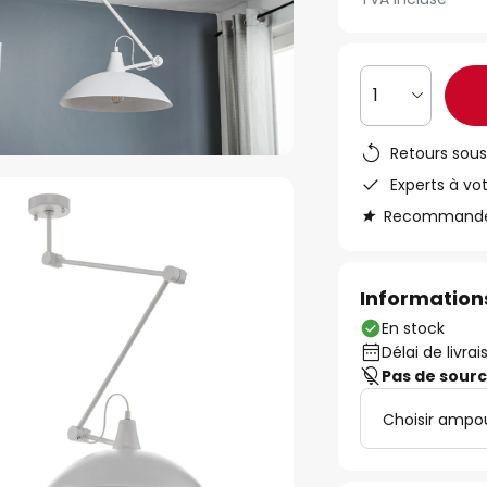
1
Retours sous
Experts à vo
Recommandé s
Informations
En stock
Délai de livrai
Pas de sour
Choisir ampo