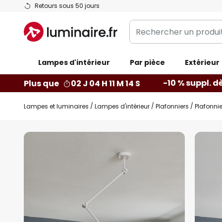
Allez
Retours sous 50 jours
au
Rechercher
contenu
un
produit,
Lampes d'intérieur
catégorie...
Par pièce
Extérieur
-10 % suppl. d
Plus que
02 J 04 H 11 M 13 S
Lampes et luminaires
Lampes d'intérieur
Plafonniers
Plafonnie
Skip
to
the
end
of
the
images