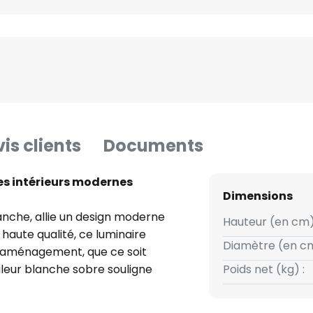
is clients
Documents
les intérieurs modernes
Dimensions
lanche, allie un design moderne
Hauteur (en cm)
 haute qualité, ce luminaire
Diamètre (en cm
d'aménagement, que ce soit
ouleur blanche sobre souligne
Poids net (kg) :
n harmonieuse dans l'intérieur