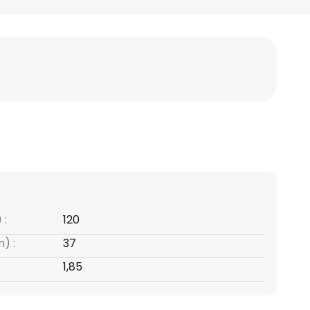
 :
120
) :
37
1,85