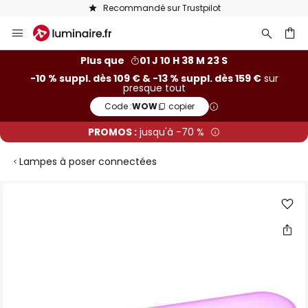
Recommandé sur Trustpilot
Allez
au
contenu
ercher
Plus que
01 J 10 H 38 M 23 S
-10 % suppl. dès 109 € & -13 % suppl. dès 159 €
sur
presque tout
Code :
WOW
copier
PROMOS :
jusqu'à -70 %
Lampes à poser connectées
Skip
to
the
end
of
the
images