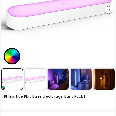
gallery
Skip
Philips Hue Play Barre d'éclairage, Basis Pack 1
to
the
beginning