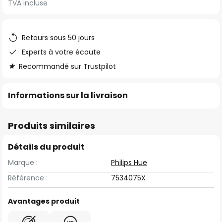
TVA incluse
of
the
images
Retours sous 50 jours
gallery
Experts à votre écoute
Recommandé sur Trustpilot
Informations sur la livraison
Produits similaires
Détails du produit
Marque :
Philips Hue
Référence :
7534075X
Avantages produit