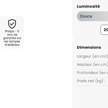
t en offrant une solution
Luminosité
 d'énergie pour l'extérieur. La
sure un éclairage durable et
Douce
olaire, ne dépend pas de sources
2
Philips - 5
ans de
garantie sur
les lampes
d’extérieur
Dimensions
Largeur (en cm) 
Hauteur (en cm)
Profondeur (en 
Poids net (kg) :