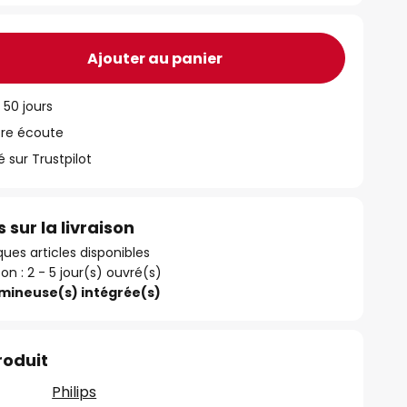
Ajouter au panier
 50 jours
tre écoute
ur Trustpilot
 sur la livraison
ues articles disponibles
son : 2 - 5 jour(s) ouvré(s)
umineuse(s) intégrée(s)
roduit
Philips