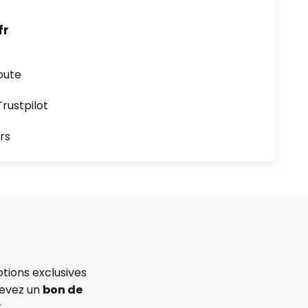
fr
oute
ustpilot
rs
tions exclusives
cevez un
bon de
.