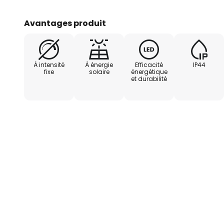
l'architecture contemporaine tou
d'éclairage à faible consommation
Avantages produit
source lumineuse LED intégrée as
fiable qui, grâce à sa fonction s
d'énergie externes.
À intensité
À énergie
Efficacité
IP44
fixe
solaire
énergétique
et durabilité