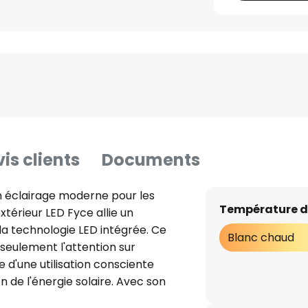
is clients
Documents
un éclairage moderne pour les
Température d
xtérieur LED Fyce allie un
la technologie LED intégrée. Ce
Blanc chaud
 seulement l'attention sur
ne d'une utilisation consciente
on de l'énergie solaire. Avec son
tègre parfaitement dans