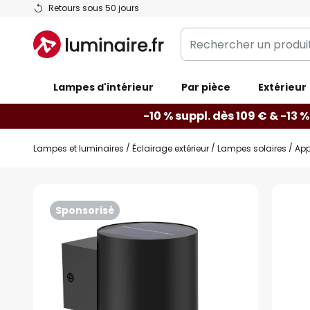
Allez
Retours sous 50 jours
au
Rechercher
contenu
un
produit,
Lampes d'intérieur
catégorie...
Par pièce
Extérieur
-10 % suppl. dès 109 € & -13 %
Lampes et luminaires
Éclairage extérieur
Lampes solaires
App
Skip
to
Sponsorisé
the
end
of
the
images