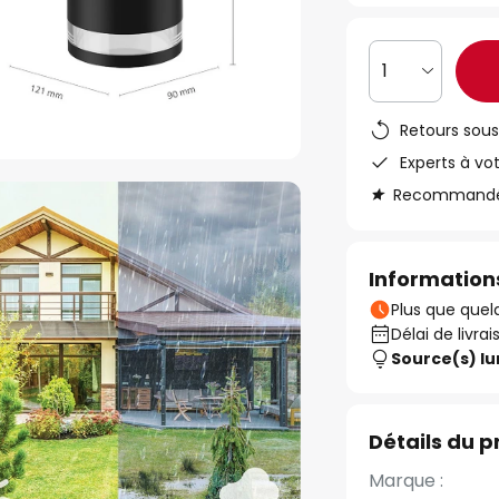
1
Retours sous
Experts à vo
Recommandé s
Informations
Plus que quelq
Délai de livrai
Source(s) l
Détails du p
Marque :