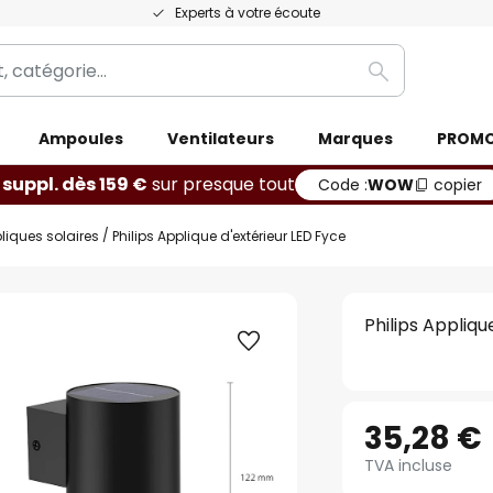
Experts à votre écoute
Rechercher
Ampoules
Ventilateurs
Marques
PROM
 suppl. dès 159 €
sur presque tout
Code :
WOW
copier
liques solaires
Philips Applique d'extérieur LED Fyce
Philips Appliqu
35,28 €
TVA incluse