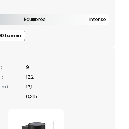
Équilibrée
Intense
00 Lumen
:
9
 :
12,2
cm) :
12,1
0,315