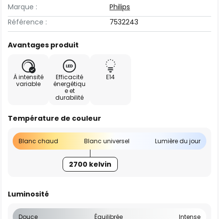
Marque :
Philips
Référence :
7532243
Avantages produit
À intensité
Efficacité
E14
variable
énergétiqu
e et
durabilité
Température de couleur
Blanc chaud
Blanc universel
Lumière du jour
2700 kelvin
Luminosité
Douce
Équilibrée
Intense