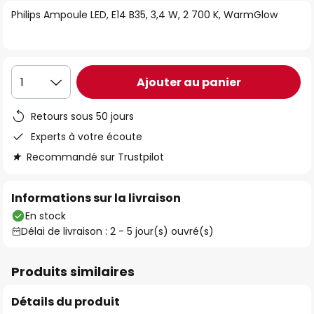
of
Philips Ampoule LED, E14 B35, 3,4 W, 2 700 K, WarmGlow
the
images
gallery
Ajouter au panier
1
Retours sous 50 jours
Experts à votre écoute
Recommandé sur Trustpilot
Informations sur la livraison
En stock
Délai de livraison : 2 - 5 jour(s) ouvré(s)
Produits similaires
Détails du produit