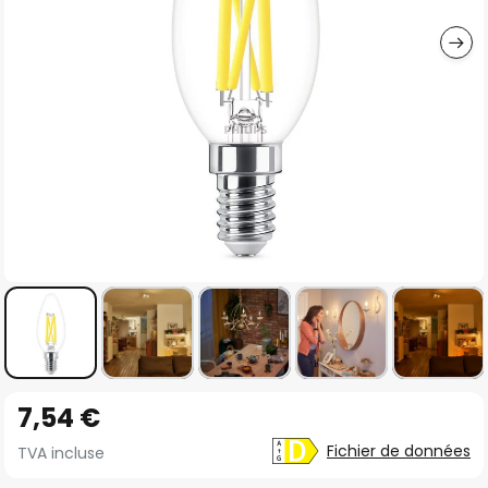
gallery
Skip
7,54 €
to
the
Fichier de données
TVA incluse
beginning