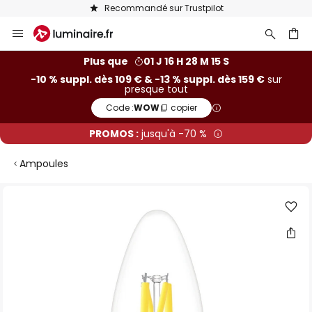
Recommandé sur Trustpilot
Allez
au
contenu
ercher
Plus que
01 J 16 H 28 M 14 S
-10 % suppl. dès 109 € & -13 % suppl. dès 159 €
sur
presque tout
Code :
WOW
copier
PROMOS :
jusqu'à -70 %
Ampoules
Skip
to
the
end
of
the
images