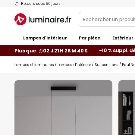
Allez
Retours sous 50 jours
au
Rechercher
contenu
un
produit,
Lampes d'intérieur
catégorie...
Par pièce
Extérieur
-10 % suppl. d
Plus que
02 J 21 H 26 M 39 S
Lampes et luminaires
Lampes d'intérieur
Suspensions
Paul Ne
Skip
to
the
end
of
the
images