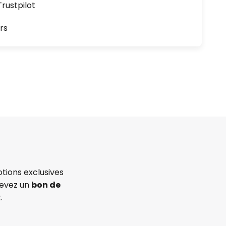
ustpilot
rs
tions exclusives
cevez un
bon de
.