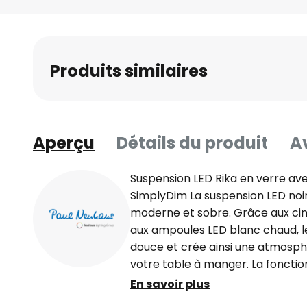
Skip
to
the
beginning
Produits similaires
of
the
images
gallery
Aperçu
Détails du produit
Av
Suspension LED Rika en verre av
SimplyDim La suspension LED noir
moderne et sobre. Grâce aux cin
aux ampoules LED blanc chaud, le
douce et crée ainsi une atmosph
votre table à manger. La foncti
régler facilement la hauteur. G
En savoir plus
le rosace, les contrepoids gênan