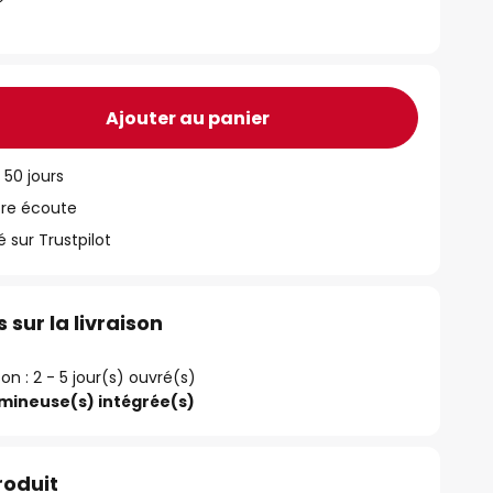
Ajouter au panier
 50 jours
tre écoute
ur Trustpilot
 sur la livraison
son : 2 - 5 jour(s) ouvré(s)
umineuse(s) intégrée(s)
roduit