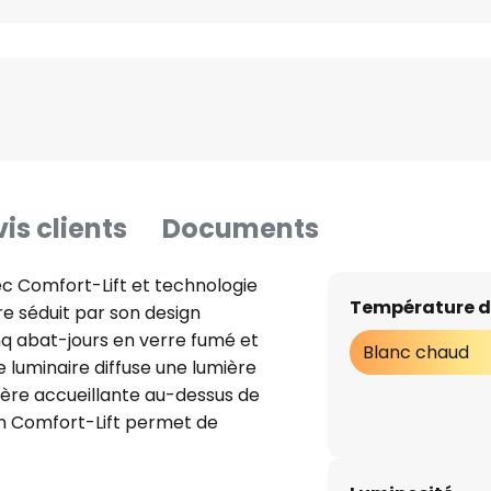
is clients
Documents
ec Comfort-Lift et technologie
Température d
e séduit par son design
q abat-jours en verre fumé et
Blanc chaud
 luminaire diffuse une lumière
ère accueillante au-dessus de
on Comfort-Lift permet de
râce au mécanisme intégré dans
ts ne sont plus un problème. Le