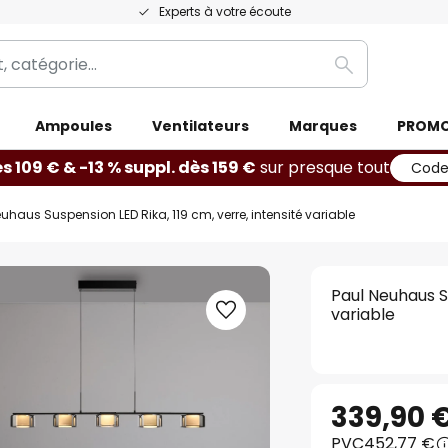
Experts à votre écoute
Rechercher
Ampoules
Ventilateurs
Marques
PROM
ès 109 € & -13 % suppl. dès 159 €
sur presque tout
Code
uhaus Suspension LED Rika, 119 cm, verre, intensité variable
Paul Neuhaus Su
variable
339,90 
PVC
452,77 €