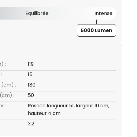
Équilibrée
Intense
5000 Lumen
) :
119
:
15
 (cm) :
180
(cm) :
50
s :
Rosace longueur 51, largeur 10 cm,
hauteur 4 cm
3,2