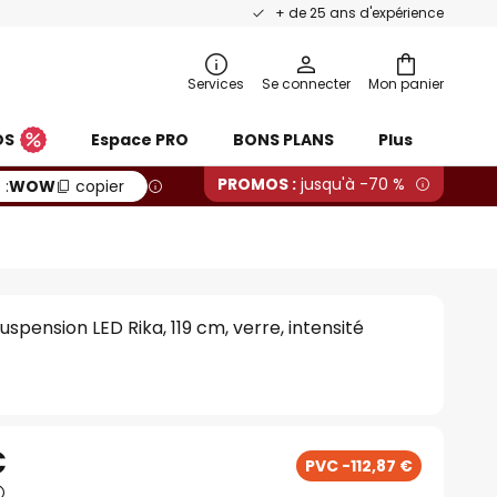
+ de 25 ans d'expérience
Services
Se connecter
Mon panier
OS
Espace PRO
BONS PLANS
Plus
PROMOS :
jusqu'à -70 %
 :
WOW
copier
spension LED Rika, 119 cm, verre, intensité
€
PVC -112,87 €