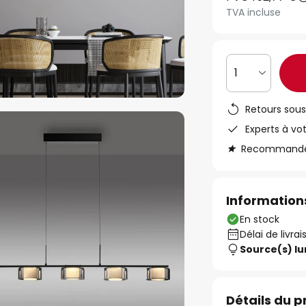
TVA incluse
1
Retours sous
Experts à vo
Recommandé s
Informations
En stock
Délai de livrai
Source(s) l
Détails du p