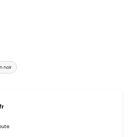
n noir
fr
oute