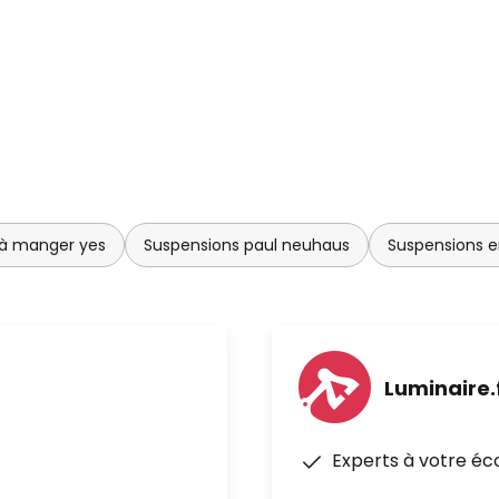
la suspension au-dessus de
 votre pièce dans une
 à manger yes
Suspensions paul neuhaus
Suspensions e
Luminaire.
Experts à votre éc