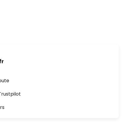
fr
oute
ustpilot
rs