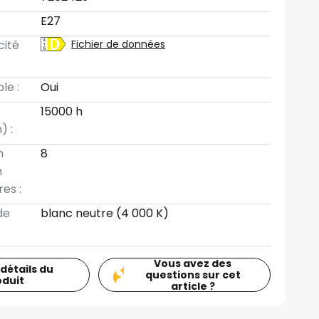
E27
cité
Fichier de données
le :
Oui
15000 h
) :
n
8
n
es :
de
blanc neutre (4 000 K)
Vous avez des
 détails du
questions sur cet
oduit
article ?