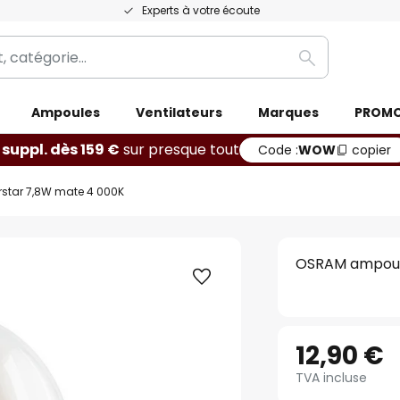
Experts à votre écoute
Rechercher
Ampoules
Ventilateurs
Marques
PROM
 suppl. dès 159 €
sur presque tout
Code :
WOW
copier
star 7,8W mate 4 000K
OSRAM ampoule
12,90 €
TVA incluse