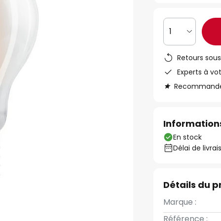
1
Retours sous
Experts à vo
Recommandé s
Informations
En stock
Délai de livrai
Détails du p
Marque :
Référence :