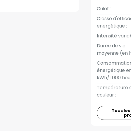
Culot :
Classe d'effica
énergétique :
Intensité variab
Durée de vie
moyenne (en h
Consommatio
énergétique e
kWh/1 000 heur
Température 
couleur :
Tous les
pr