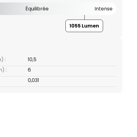
Équilibrée
Intense
1055 Lumen
) :
10,5
) :
6
0,031