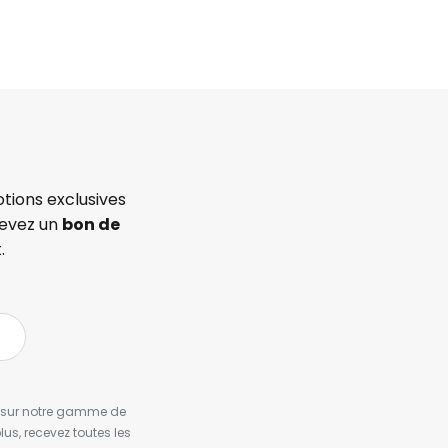
tions exclusives
cevez un
bon de
.
es sur notre gamme de
us, recevez toutes les