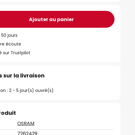
Ajouter au panier
 50 jours
tre écoute
ur Trustpilot
 sur la livraison
son : 2 - 5 jour(s) ouvré(s)
roduit
OSRAM
7262429