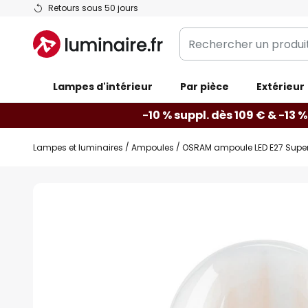
Allez
Retours sous 50 jours
au
Rechercher
contenu
un
produit,
Lampes d'intérieur
catégorie...
Par pièce
Extérieur
-10 % suppl. dès 109 € & -13 %
Lampes et luminaires
Ampoules
OSRAM ampoule LED E27 Super
Skip
to
the
end
of
the
images