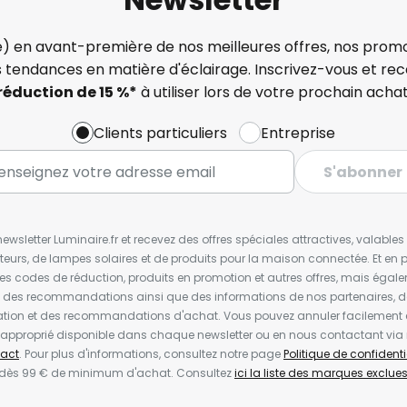
) en avant-première de nos meilleures offres, nos promo
s tendances en matière d'éclairage. Inscrivez-vous et re
réduction de 15 %*
à utiliser lors de votre prochain achat
Clients particuliers
Entreprise
S'abonner
wsletter Luminaire.fr et recevez des offres spéciales attractives, valabl
ateurs, de lampes solaires et de produits pour la maison connectée. Et en pl
les codes de réduction, produits en promotion et autres offres, mais égal
t des recommandations ainsi que des informations de nos partenaires, d
ion et des recommandations d'achat. Vous pouvez annuler facilement 
en approprié disponible dans chaque newsletter ou en nous contactant via
act
. Pour plus d'informations, consultez notre page
Politique de confidenti
 dès 99 € de minimum d'achat. Consultez
ici la liste des marques exclues 