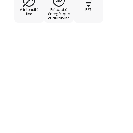
À intensité
Efficacité
E27
fixe
énergétique
et durabilité