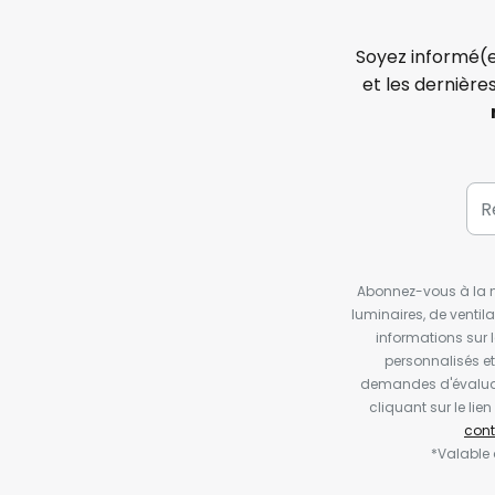
Soyez informé(e
et les dernière
Abonnez-vous à la ne
luminaires, de ventil
informations sur 
personnalisés e
demandes d'évaluat
cliquant sur le li
cont
*Valable