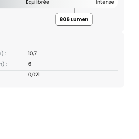
Équilibrée
Intense
806 Lumen
) :
10,7
) :
6
0,021