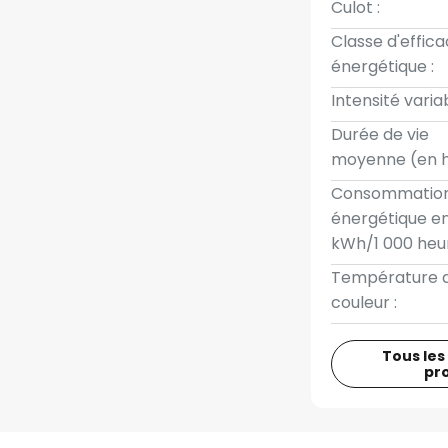
Culot :
Classe d'effica
énergétique :
Intensité variab
Durée de vie
moyenne (en h
Consommatio
énergétique e
kWh/1 000 heur
Température 
couleur :
Tous les
pr