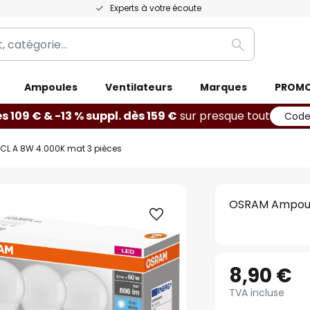
Experts à votre écoute
Rechercher
Ampoules
Ventilateurs
Marques
PROM
ès 109 € & -13 % suppl. dès 159 €
sur presque tout
Code
CL A 8W 4.000K mat 3 pièces
OSRAM Ampoule
8,90 €
TVA incluse