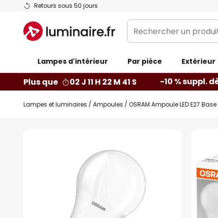
Allez
Retours sous 50 jours
au
Rechercher
contenu
un
produit,
Lampes d'intérieur
catégorie...
Par pièce
Extérieur
-10 % suppl. d
Plus que
02 J 11 H 22 M 40 S
Lampes et luminaires
Ampoules
OSRAM Ampoule LED E27 Base 
Skip
to
the
end
of
the
images