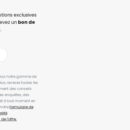
tions exclusives
cevez un
bon de
.
es sur notre gamme de
us, recevez toutes les
ement des conseils
es enquêtes, des
et à tout moment en
 notre
formulaire de
alité
.
de l'offre.