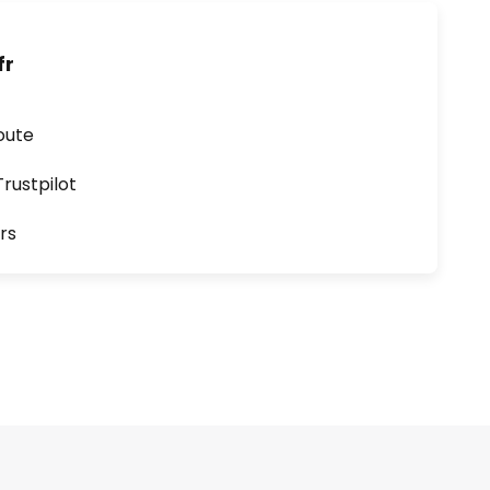
fr
oute
ustpilot
rs