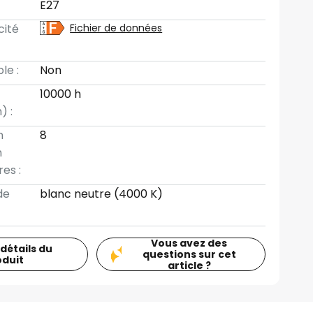
E27
cité
Fichier de données
le :
Non
10000 h
) :
n
8
n
es :
de
blanc neutre (4000 K)
Vous avez des
 détails du
questions sur cet
oduit
article ?