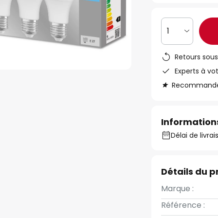
1
Retours sous
Experts à vo
Recommandé s
Informations
Délai de livra
Détails du p
Marque :
Référence :