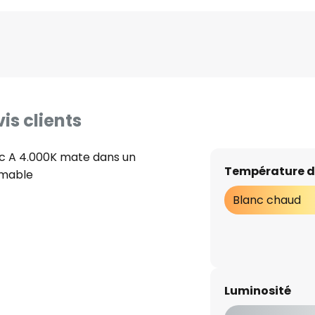
is clients
c A 4.000K mate dans un
Température d
mmable
Blanc chaud
Luminosité