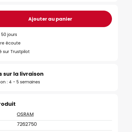
Ajouter au panier
 50 jours
tre écoute
ur Trustpilot
 sur la livraison
ison : 4 - 5 semaines
roduit
OSRAM
7262750