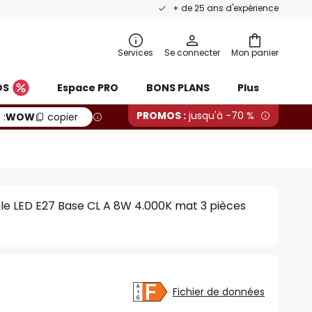
+ de 25 ans d'expérience
Services
Se connecter
Mon panier
OS
Espace PRO
BONS PLANS
Plus
PROMOS :
jusqu'à -70 %
 :
WOW
copier
 LED E27 Base CL A 8W 4.000K mat 3 pièces
Fichier de données