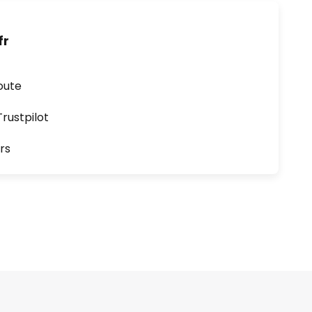
fr
oute
ustpilot
rs