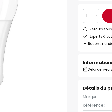
1
Retours sous
Experts à vo
Recommandé s
Informations
Délai de livrai
Détails du p
Marque :
Référence :