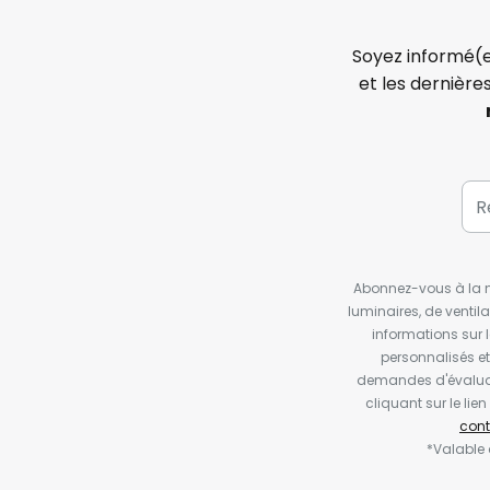
Soyez informé(e
et les dernière
Abonnez-vous à la ne
luminaires, de ventil
informations sur 
personnalisés e
demandes d'évaluat
cliquant sur le li
cont
*Valable