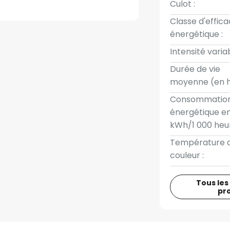
Culot :
Classe d'effica
énergétique :
Intensité variab
Durée de vie
moyenne (en h
Consommatio
énergétique e
kWh/1 000 heur
Température 
couleur :
Tous les
pr