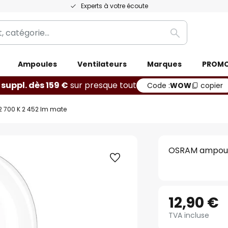
Experts à votre écoute
Rechercher
Ampoules
Ventilateurs
Marques
PROM
 suppl. dès 159 €
sur presque tout
Code :
WOW
copier
2 700 K 2 452 lm mate
OSRAM ampoule
12,90 €
TVA incluse