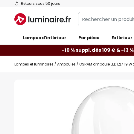
Allez
Retours sous 50 jours
au
Rechercher
contenu
un
produit,
Lampes d'intérieur
catégorie...
Par pièce
Extérieur
-10 % suppl. dès 109 € & -13 %
Lampes et luminaires
Ampoules
OSRAM ampoule LED E27 19 W 
Skip
to
the
end
of
the
images