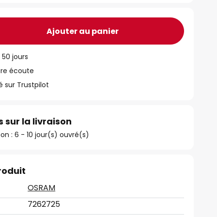
Ajouter au panier
 50 jours
tre écoute
ur Trustpilot
 sur la livraison
son : 6 - 10 jour(s) ouvré(s)
roduit
OSRAM
7262725