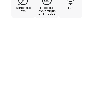
À intensité
Efficacité
E27
fixe
énergétique
et durabilité