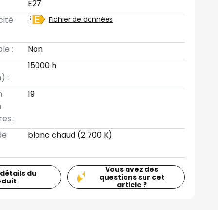
E27
cité
Fichier de données
le :
Non
15000 h
) :
n
19
n
es :
de
blanc chaud (2 700 K)
Vous avez des
 détails du
questions sur cet
oduit
article ?