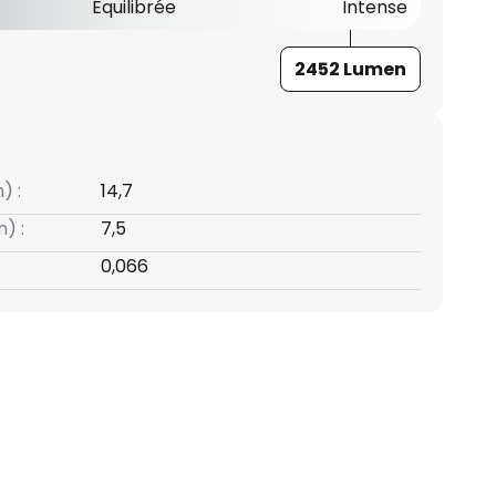
Équilibrée
Intense
2452 Lumen
) :
14,7
) :
7,5
0,066