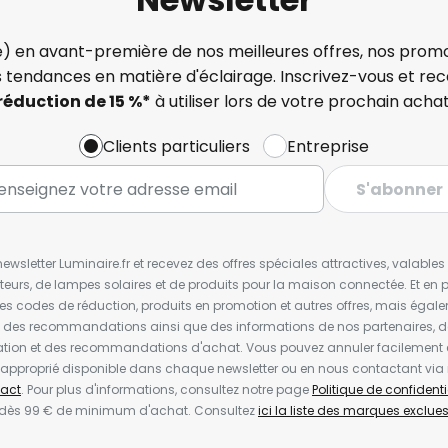
) en avant-première de nos meilleures offres, nos promo
s tendances en matière d'éclairage. Inscrivez-vous et re
réduction de 15 %*
à utiliser lors de votre prochain achat
Clients particuliers
Entreprise
S'abonner
wsletter Luminaire.fr et recevez des offres spéciales attractives, valabl
ateurs, de lampes solaires et de produits pour la maison connectée. Et en pl
les codes de réduction, produits en promotion et autres offres, mais égal
t des recommandations ainsi que des informations de nos partenaires, d
ion et des recommandations d'achat. Vous pouvez annuler facilement 
en approprié disponible dans chaque newsletter ou en nous contactant via
act
. Pour plus d'informations, consultez notre page
Politique de confidenti
 dès 99 € de minimum d'achat. Consultez
ici la liste des marques exclues 