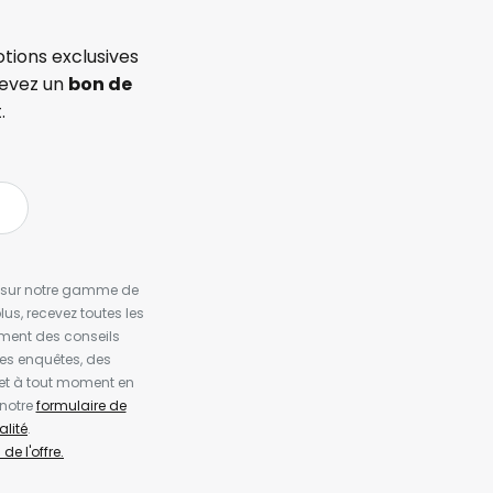
tions exclusives
cevez un
bon de
.
es sur notre gamme de
us, recevez toutes les
ement des conseils
es enquêtes, des
et à tout moment en
 notre
formulaire de
alité
.
de l'offre.