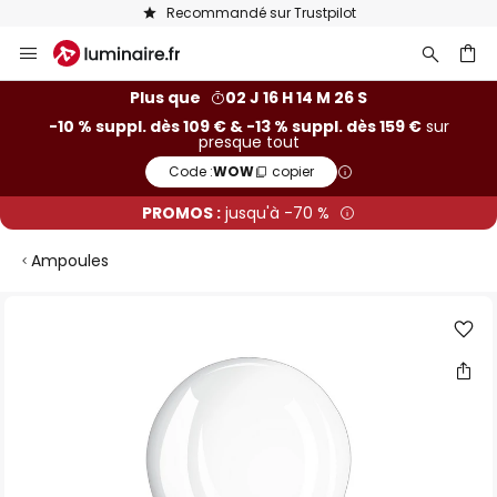
Recommandé sur Trustpilot
Allez
au
contenu
ercher
Plus que
02 J 16 H 14 M 25 S
-10 % suppl. dès 109 € & -13 % suppl. dès 159 €
sur
presque tout
Code :
WOW
copier
PROMOS :
jusqu'à -70 %
Ampoules
Skip
to
the
end
of
the
images