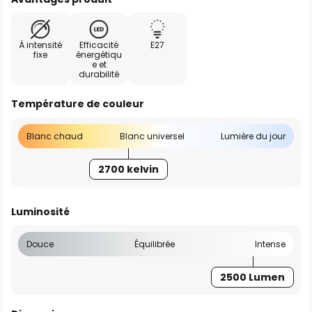
À intensité
Efficacité
E27
fixe
énergétiqu
e et
durabilité
Température de couleur
Blanc chaud
Blanc universel
Lumière du jour
2700 kelvin
Luminosité
Douce
Équilibrée
Intense
2500 Lumen