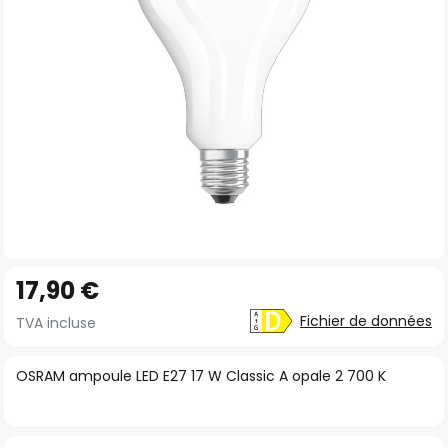
gallery
Skip
17,90 €
to
the
Fichier de données
TVA incluse
beginning
of
OSRAM ampoule LED E27 17 W Classic A opale 2 700 K
the
images
gallery