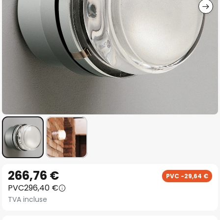
Skip
266,76 €
PVC -29,64 €
to
PVC
296,40 €
the
TVA incluse
beginning
of