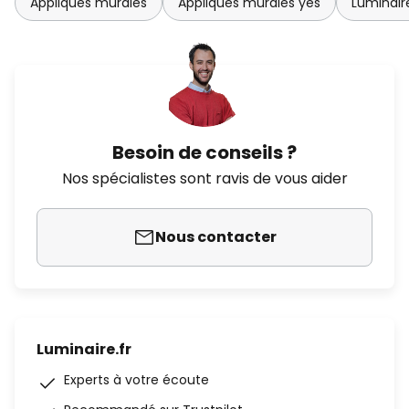
Appliques murales
Appliques murales yes
Luminair
Besoin de conseils ?
Nos spécialistes sont ravis de vous aider
Nous contacter
Luminaire.fr
Experts à votre écoute