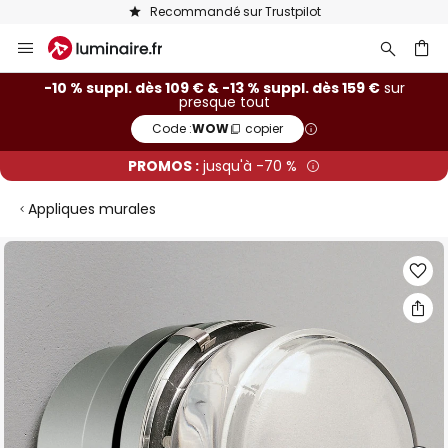
Recommandé sur Trustpilot
Allez
au
contenu
ercher
-10 % suppl. dès 109 € & -13 % suppl. dès 159 €
sur
presque tout
Code :
WOW
copier
PROMOS :
jusqu'à -70 %
Appliques murales
Skip
to
the
end
of
the
images
gallery