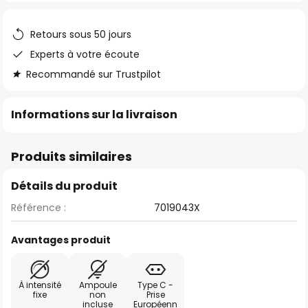
the
images
Retours sous 50 jours
gallery
Experts à votre écoute
Recommandé sur Trustpilot
Informations sur la livraison
Produits similaires
Détails du produit
Référence :
7019043X
Avantages produit
À intensité
Ampoule
Type C -
fixe
non
Prise
incluse
Européenn