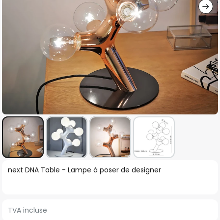
Skip
next DNA Table - Lampe à poser de designer
to
the
beginning
TVA incluse
of