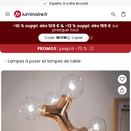
Experts à votre écoute
Allez
au
contenu
ercher
-10 % suppl. dès 109 € & -13 % suppl. dès 159 €
sur
presque tout
Code :
WOW
copier
PROMOS :
jusqu'à -70 %
Lampes à poser et lampes de table
Skip
to
the
end
of
the
images
gallery