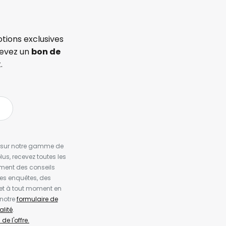
tions exclusives
cevez un
bon de
.
es sur notre gamme de
us, recevez toutes les
ement des conseils
es enquêtes, des
et à tout moment en
 notre
formulaire de
alité
.
de l'offre.