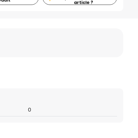
oduit
article ?
0