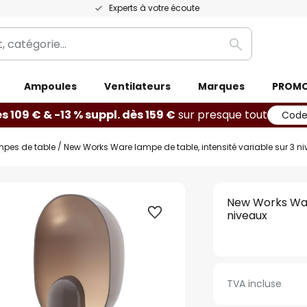
Experts à votre écoute
Rechercher
Ampoules
Ventilateurs
Marques
PROM
ès 109 € & -13 % suppl. dès 159 €
sur presque tout
Code
mpes de table
New Works Ware lampe de table, intensité variable sur 3 n
New Works Ware
niveaux
TVA incluse