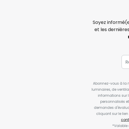
Soyez informé(e
et les dernière
Abonnez-vous à la ne
luminaires, de ventil
informations sur 
personnalisés e
demandes d'évaluat
cliquant sur le li
cont
*Valable