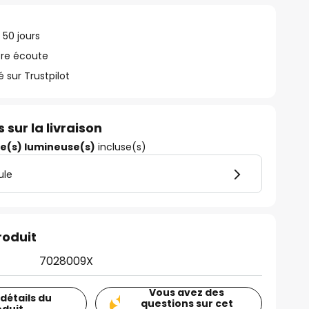
 50 jours
tre écoute
ur Trustpilot
 sur la livraison
ce(s) lumineuse(s)
incluse(s)
ule
roduit
7028009X
Vous avez des
 détails du
questions sur cet