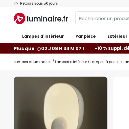
Allez
Retours sous 50 jours
au
Rechercher
contenu
un
produit,
Lampes d'intérieur
catégorie...
Par pièce
Extérieur
-10 % suppl. d
Plus que
02 J 08 H 34 M 06 S
Lampes et luminaires
Lampes d'intérieur
Lampes à poser et la
Skip
to
the
end
of
the
images