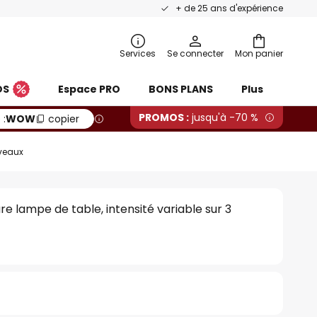
+ de 25 ans d'expérience
Services
Se connecter
Mon panier
OS
Espace PRO
BONS PLANS
Plus
PROMOS :
jusqu'à -70 %
 :
WOW
copier
iveaux
 lampe de table, intensité variable sur 3