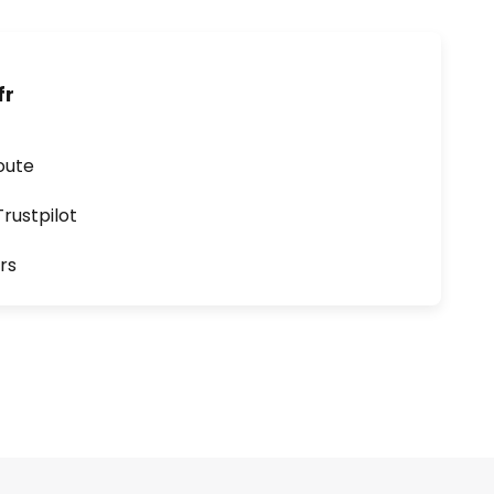
fr
oute
ustpilot
rs