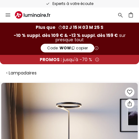
Experts à votre écoute
Allez
au
contenu
ercher
Plus que
02 J 15 H 03 M 25 S
-10 % suppl. dès 109 € & -13 % suppl. dès 159 €
sur
presque tout
Code :
WOW
copier
PROMOS :
jusqu'à -70 %
Lampadaires
Skip
to
the
end
of
the
images