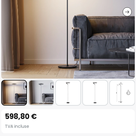
gallery
Skip
598,80 €
to
the
TVA incluse
beginning