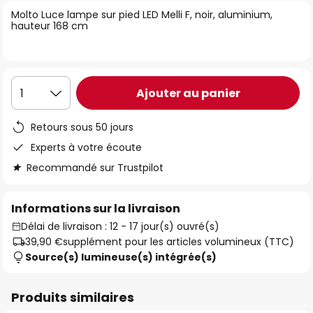
of
Molto Luce lampe sur pied LED Melli F, noir, aluminium,
hauteur 168 cm
the
images
gallery
Ajouter au panier
1
Retours sous 50 jours
Experts à votre écoute
Recommandé sur Trustpilot
Informations sur la livraison
Délai de livraison : 12 - 17 jour(s) ouvré(s)
39,90 €
supplément pour les articles volumineux (TTC)
Source(s) lumineuse(s) intégrée(s)
Produits similaires