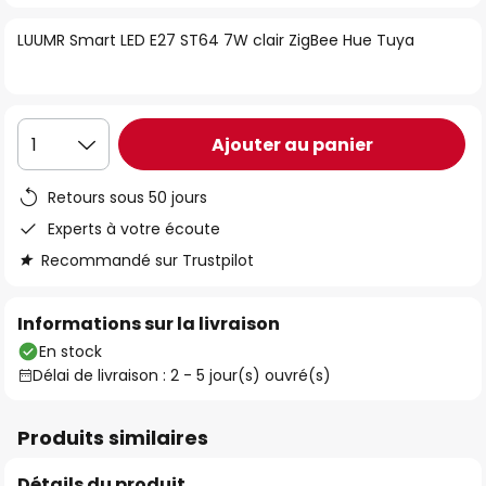
of
LUUMR Smart LED E27 ST64 7W clair ZigBee Hue Tuya
the
images
gallery
Ajouter au panier
1
Retours sous 50 jours
Experts à votre écoute
Recommandé sur Trustpilot
Informations sur la livraison
En stock
Délai de livraison : 2 - 5 jour(s) ouvré(s)
Produits similaires
Détails du produit