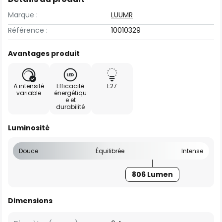
Marque :
LUUMR
Référence :
10010329
Avantages produit
À intensité
Efficacité
E27
variable
énergétiqu
e et
durabilité
Luminosité
Douce
Équilibrée
Intense
806 Lumen
Dimensions