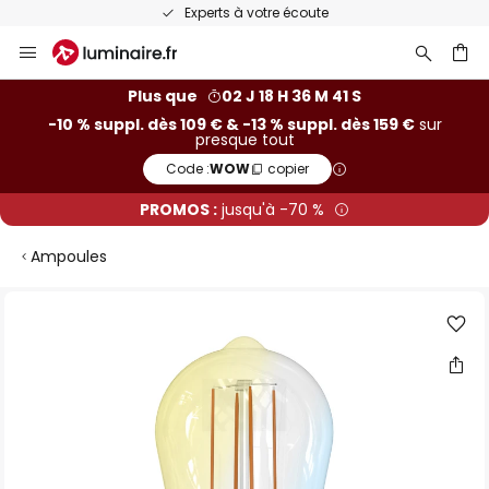
Experts à votre écoute
Allez
au
contenu
ercher
Plus que
02 J 18 H 36 M 40 S
-10 % suppl. dès 109 € & -13 % suppl. dès 159 €
sur
presque tout
Code :
WOW
copier
PROMOS :
jusqu'à -70 %
Ampoules
Skip
to
the
end
of
the
images