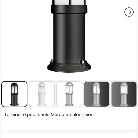
gallery
Skip
Luminaire pour socle Marco en aluminium
to
the
beginning