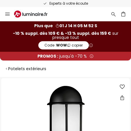
Experts à votre écoute
Allez
au
contenu
ercher
Plus que
01 J 14 H 05 M 51 S
-10 % suppl. dès 109 € & -13 % suppl. dès 159 €
sur
presque tout
Code :
WOW
copier
PROMOS :
jusqu'à -70 %
Potelets extérieurs
Skip
to
the
end
of
the
images