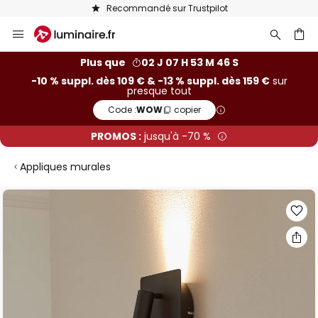
Recommandé sur Trustpilot
Allez
au
contenu
ercher
Plus que
02 J 07 H 53 M 45 S
-10 % suppl. dès 109 € & -13 % suppl. dès 159 €
sur
presque tout
Code :
WOW
copier
PROMOS :
jusqu'à -70 %
Appliques murales
Skip
to
the
end
of
the
images