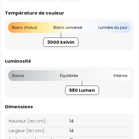
Température de couleur
Blanc chaud
Blanc universel
Lumière du jour
3000 kelvin
Luminosité
Douce
Équilibrée
Intense
580 Lumen
Dimensions
Hauteur (en cm) :
14
Largeur (en cm) :
14