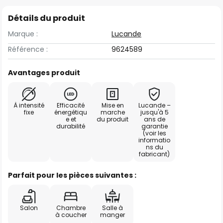
Détails du produit
Marque :
Lucande
Référence :
9624589
Avantages produit
À intensité
Efficacité
Mise en
Lucande –
fixe
énergétiqu
marche
jusqu'à 5
e et
du produit
ans de
durabilité
garantie
(voir les
informatio
ns du
fabricant)
Parfait pour les pièces suivantes :
Salon
Chambre
Salle à
à coucher
manger