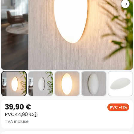
Skip
39,90 €
PVC -11%
to
PVC
44,90 €
the
TVA incluse
beginning
of