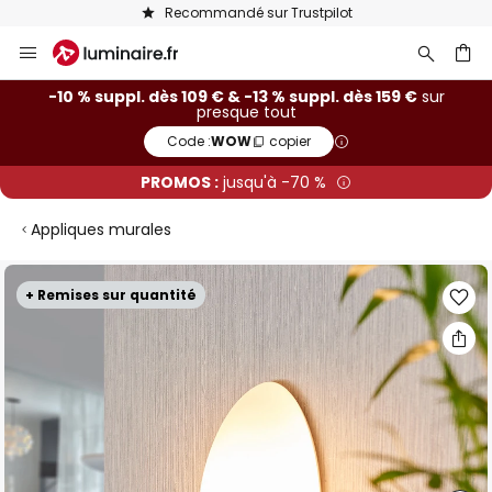
Recommandé sur Trustpilot
Allez
au
contenu
ercher
-10 % suppl. dès 109 € & -13 % suppl. dès 159 €
sur
presque tout
Code :
WOW
copier
PROMOS :
jusqu'à -70 %
Appliques murales
Skip
+ Remises sur quantité
to
the
end
of
the
images
gallery