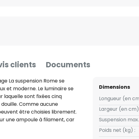
is clients
Documents
age La suspension Rome se
Dimensions
ux et moderne. Le luminaire se
 laquelle sont fixées cinq
Longueur (en cm
e douille. Comme aucune
Largeur (en cm) 
peuvent être choisies librement.
pour une ampoule à filament, car
Suspension max.
 souligne joliment l'aspect
Poids net (kg) :