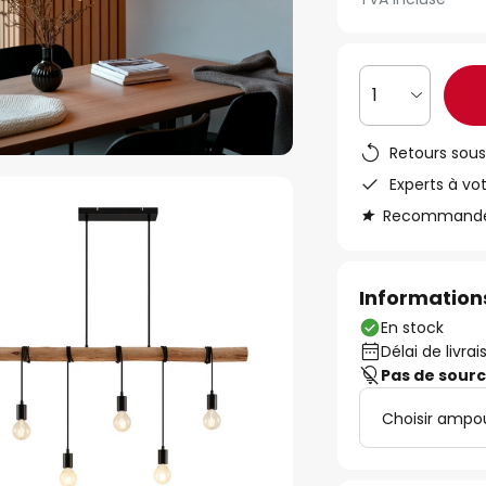
1
Retours sous
Experts à vo
Recommandé s
Informations
En stock
Délai de livrai
Pas de sour
Choisir ampo