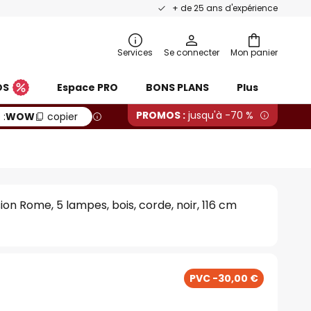
+ de 25 ans d'expérience
Services
Se connecter
Mon panier
OS
Espace PRO
BONS PLANS
Plus
PROMOS :
jusqu'à -70 %
 :
WOW
copier
on Rome, 5 lampes, bois, corde, noir, 116 cm
PVC -30,00 €