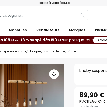
Experts à votre écoute
Rechercher
Ampoules
Ventilateurs
Marques
PROM
ès 109 € & -13 % suppl. dès 159 €
sur presque tout
Code
suspension Rome, 5 lampes, bois, corde, noir, 116 cm
Lindby suspensi
89,90 €
PVC
119,90 €
TVA incluse