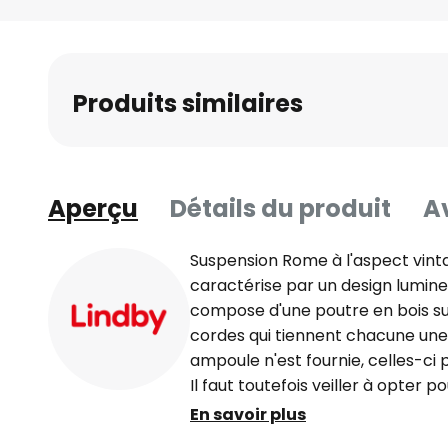
Skip
to
the
beginning
Produits similaires
of
the
images
gallery
Aperçu
Détails du produit
Av
Suspension Rome à l'aspect vint
caractérise par un design lumine
compose d'une poutre en bois sur
cordes qui tiennent chacune un
ampoule n'est fournie, celles-ci 
Il faut toutefois veiller à opter 
l'aspect nostalgique de l'ampoule
En savoir plus
vintage du luminaire.