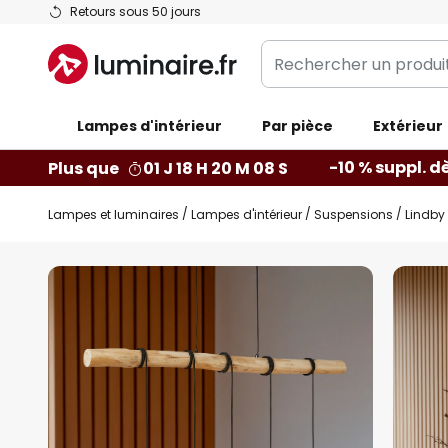
Allez
Retours sous 50 jours
au
Rechercher
contenu
un
produit,
Lampes d'intérieur
catégorie...
Par pièce
Extérieur
-10 % suppl. d
Plus que
01 J 18 H 20 M 07 S
Lampes et luminaires
Lampes d'intérieur
Suspensions
Lindby 
Skip
to
the
end
of
the
images