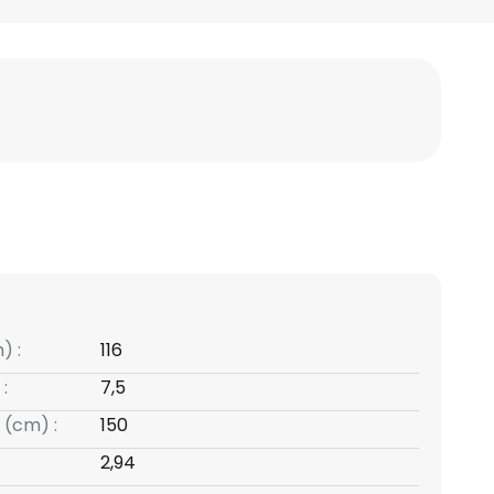
) :
116
:
7,5
 (cm) :
150
2,94