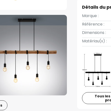
Détails du p
Marque :
Référence :
Dimensions :
Matériau(x) :
Tous les
pr
os