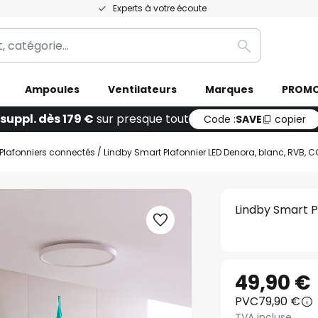
Experts à votre écoute
Rechercher
Ampoules
Ventilateurs
Marques
PROM
 suppl. dès 179 €
sur presque tout
Code :
SAVE
copier
Plafonniers connectés
Lindby Smart Plafonnier LED Denora, blanc, RVB, C
Lindby Smart P
49,90 €
PVC
79,90 €
TVA incluse