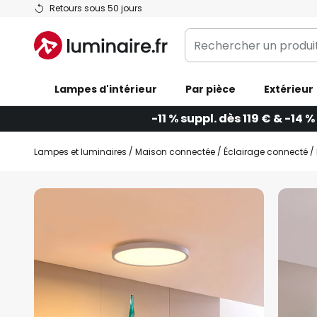
Allez
Retours sous 50 jours
au
Rechercher
contenu
un
produit,
Lampes d'intérieur
catégorie...
Par pièce
Extérieur
-11 % suppl. dès 119 € & -14 %
Lampes et luminaires
Maison connectée
Éclairage connecté
Skip
to
the
end
of
the
images