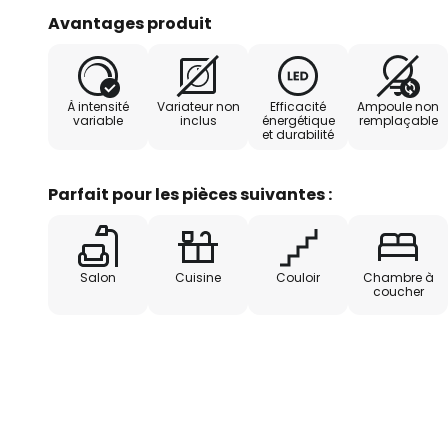
différentes couleurs de lumière b
Avantages produit
tout autour peut être sélection
les couleurs de lumière colorées l
éclairage RVB indirect dans d'in
À intensité
Variateur non
Efficacité
Ampoule non
- éclairage blanc (direct) dans 
variable
inclus
énergétique
remplaçable
et durabilité
chaude (3.000 K) à lumière du jou
de la lumière
Parfait pour les pièces suivantes :
Salon
Cuisine
Couloir
Chambre à
coucher