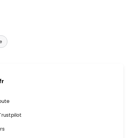
e
fr
oute
ustpilot
rs