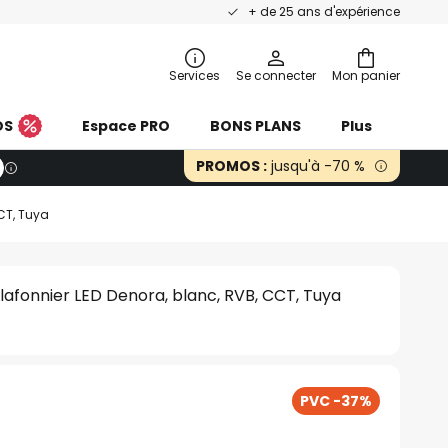
+ de 25 ans d'expérience
Services
Se connecter
Mon panier
OS
Espace PRO
BONS PLANS
Plus
PROMOS :
jusqu'à -70 %
CT, Tuya
lafonnier LED Denora, blanc, RVB, CCT, Tuya
PVC -37%