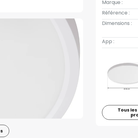
Marque :
Référence :
Dimensions :
App :
Tous les
pr
os