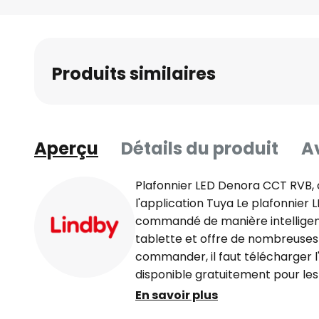
Skip
to
the
beginning
Produits similaires
of
the
images
gallery
Aperçu
Détails du produit
Av
Plafonnier LED Denora CCT RVB, 
l'application Tuya Le plafonnier
commandé de manière intelligen
tablette et offre de nombreuses 
commander, il faut télécharger l'
disponible gratuitement pour les
combinaison avec le WLAN ou via 
En savoir plus
directement peut alors être régl