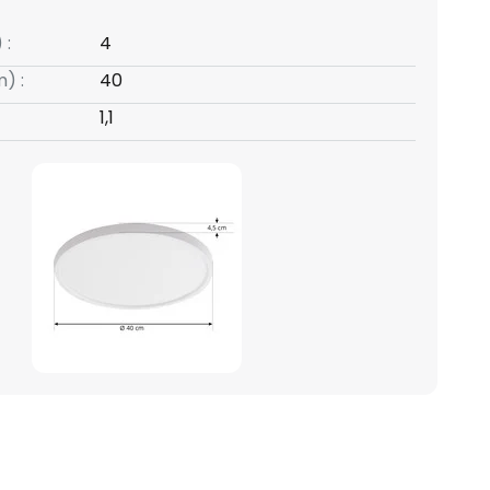
 :
4
) :
40
1,1