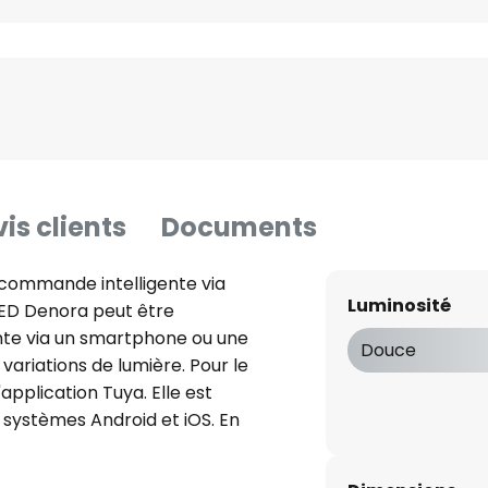
is clients
Documents
commande intelligente via
Luminosité
 LED Denora peut être
te via un smartphone ou une
Douce
variations de lumière. Pour le
application Tuya. Elle est
 systèmes Android et iOS. En
Bluetooth, la lumière diffusée
ée par l'application dans