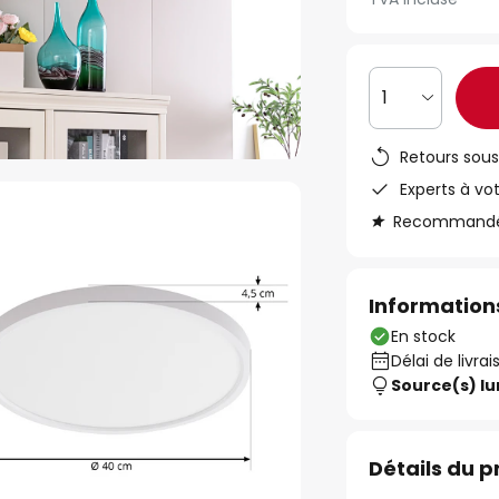
1
Retours sous
Experts à vo
Recommandé s
Informations
En stock
Délai de livrai
Source(s) l
Détails du p