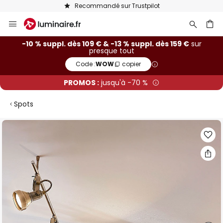
Recommandé sur Trustpilot
Allez
au
contenu
ercher
-10 % suppl. dès 109 € & -13 % suppl. dès 159 €
sur
presque tout
Code :
WOW
copier
PROMOS :
jusqu'à -70 %
Spots
Skip
to
the
end
of
the
images
gallery