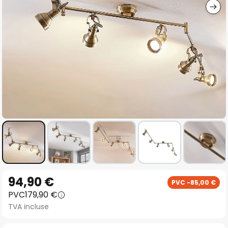
Skip
94,90 €
PVC -85,00 €
to
PVC
179,90 €
the
TVA incluse
beginning
of