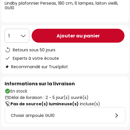
Lindby plafonnier Perseas, 180 cm, 6 lampes, laiton vieilli,
the
GU10
images
gallery
Ajouter au panier
1
Retours sous 50 jours
Experts à votre écoute
Recommandé sur Trustpilot
Informations sur la livraison
En stock
Délai de livraison : 2 - 5 jour(s) ouvré(s)
Pas de source(s) lumineuse(s)
incluse(s)
Choisir ampoule GU10