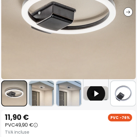
gallery
Skip
11,90 €
PVC -76%
to
PVC
49,90 €
the
TVA incluse
beginning