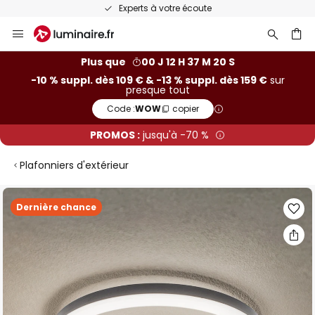
Experts à votre écoute
Allez
au
contenu
ercher
Plus que
00 J 12 H 37 M 20 S
-10 % suppl. dès 109 € & -13 % suppl. dès 159 €
sur
presque tout
Code :
WOW
copier
PROMOS :
jusqu'à -70 %
Plafonniers d'extérieur
Skip
Dernière chance
to
the
end
of
the
images