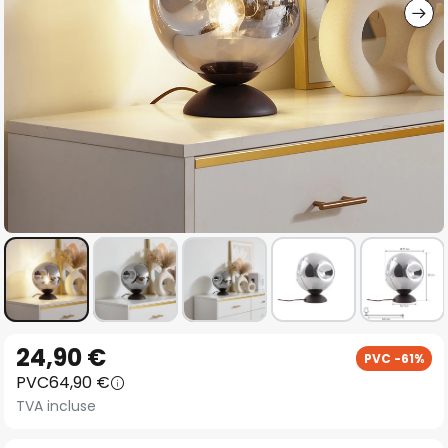
Skip
24,90 €
PVC -61%
to
PVC
64,90 €
the
TVA incluse
beginning
of