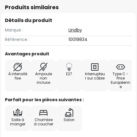
Produits similaires
Détails du produit
Marque :
Lindby
Référence :
10019834
Avantages produit
À intensité
Ampoule
E27
Interrupteu
Type C -
fixe
non
r sur câble
Prise
incluse
Européenn
e
Parfait pour les pièces suivantes :
Salle à
Chambre
Salon
manger
à coucher