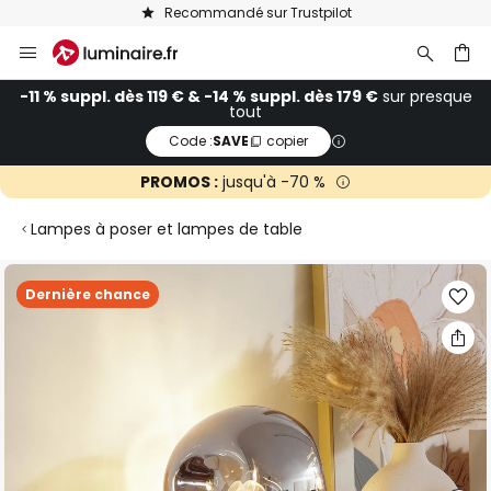
Recommandé sur Trustpilot
Allez
au
contenu
ercher
-11 % suppl. dès 119 € & -14 % suppl. dès 179 €
sur presque
tout
Code :
SAVE
copier
PROMOS :
jusqu'à -70 %
Lampes à poser et lampes de table
Skip
Dernière chance
to
the
end
of
the
images
gallery