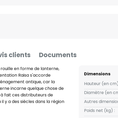
is clients
Documents
rouille en forme de lanterne,
Dimensions
mentation Raisa s'accorde
énagement antique, car la
Hauteur (en cm)
terne incarne quelque chose de
Diamètre (en cm
à fait ces distributeurs de
 il y a des siècles dans la région
Autres dimension
 s'orienter la nuit. Mais à
Poids net (kg) :
as sur l'électricité, mais sur de