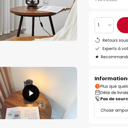
1
Retours sous
Experts à vo
Recommandé s
Informations
Plus que quelq
Délai de livrai
Pas de sour
Choisir ampou