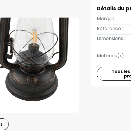
Détails du p
Marque :
Référence :
Dimensions :
Matériau(x) :
Tous les
pr
os