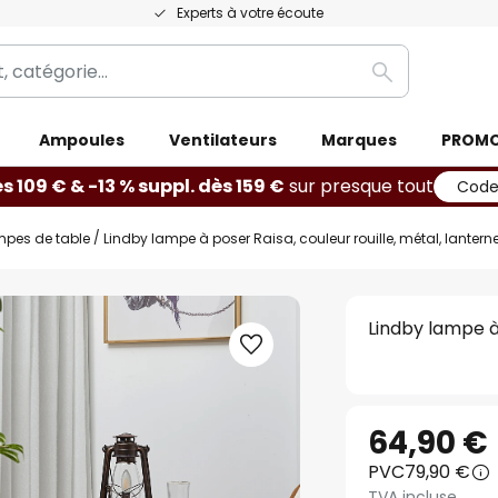
Experts à votre écoute
Rechercher
Ampoules
Ventilateurs
Marques
PROM
ès 109 € & -13 % suppl. dès 159 €
sur presque tout
Code
mpes de table
Lindby lampe à poser Raisa, couleur rouille, métal, lanterne
Lindby lampe à 
64,90 €
PVC
79,90 €
TVA incluse