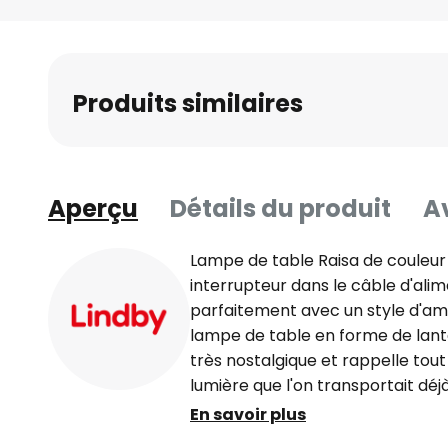
Skip
to
the
beginning
Produits similaires
of
the
images
gallery
Aperçu
Détails du produit
Av
Lampe de table Raisa de couleur 
interrupteur dans le câble d'ali
parfaitement avec un style d'am
lampe de table en forme de lan
très nostalgique et rappelle tout 
lumière que l'on transportait déjà
pour avoir une petite lumière pour
En savoir plus
l'époque, l'éclairage ne reposait p