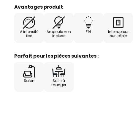
vraies bougies ou du pétrole que l
Avantages produit
mèche. L'interrupteur se trouve 
qui permet d'utiliser rapidemen
de table Raisa. La surface de coul
À intensité
Ampoule non
E14
Interrupteur
complète le look antique de la m
fixe
incluse
sur câble
Parfait pour les pièces suivantes :
Salon
Salle à
manger