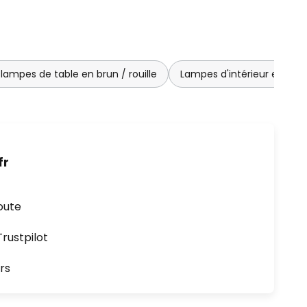
lampes de table en brun / rouille
Lampes d'intérieur en mét
fr
oute
ustpilot
rs