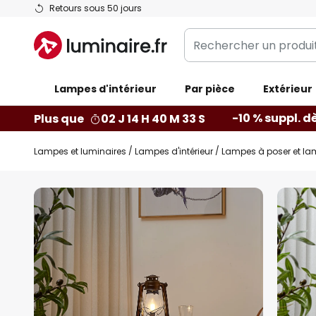
Allez
Retours sous 50 jours
au
Rechercher
contenu
un
produit,
Lampes d'intérieur
catégorie...
Par pièce
Extérieur
-10 % suppl. d
Plus que
02 J 14 H 40 M 32 S
Lampes et luminaires
Lampes d'intérieur
Lampes à poser et la
Skip
to
the
end
of
the
images