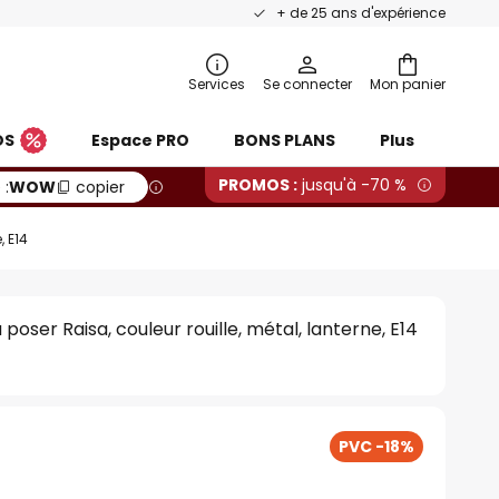
+ de 25 ans d'expérience
Services
Se connecter
Mon panier
OS
Espace PRO
BONS PLANS
Plus
PROMOS :
jusqu'à -70 %
 :
WOW
copier
, E14
poser Raisa, couleur rouille, métal, lanterne, E14
PVC -18%